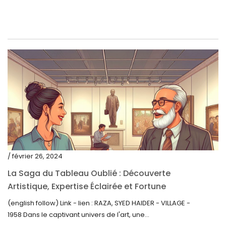
décembre 2021
novembre 2021
septembre 2021
août 2021
juillet 2021
juin 2021
mai 2021
avril 2021
mars 2021
/ février 26, 2024
février 2021
La Saga du Tableau Oublié : Découverte
janvier 2021
Artistique, Expertise Éclairée et Fortune
Inattendue
(english follow) Link - lien : RAZA, SYED HAIDER - VILLAGE -
décembre 2020
1958 Dans le captivant univers de l'art, une...
novembre 2020