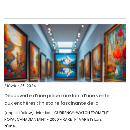
octobre 2020
septembre 2020
juillet 2020
juin 2020
mai 2020
mars 2020
février 2020
décembre 2019
/ février 26, 2024
novembre 2019
Découverte d’une pièce rare lors d’une vente
octobre 2019
aux enchères : l’histoire fascinante de la
Monnaie-Montre de la Monnaie Royale du
septembre 2019
(english follow) Link - lien : CURRENCY-WATCH FROM THE
Canada (2000) Rare Variété « P »
ROYAL CANADIAN MINT - 2000 - RARE "P" VARIETY Lors
juin 2019
d'une...