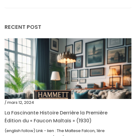
février 2024
janvier 2024
décembre 2023
RECENT POST
novembre 2023
octobre 2023
septembre 2023
août 2023
juillet 2023
juin 2023
mai 2023
/ mars 12, 2024
avril 2023
La Fascinante Histoire Derrière la Première
Édition du « Faucon Maltais » (1930)
mars 2023
(english follow) Link - lien : The Maltese Falcon, 1ère
février 2023