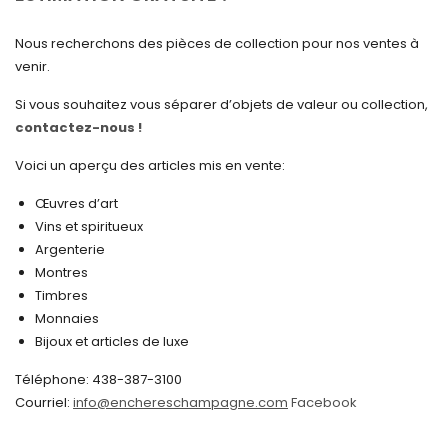
mars 2025
Nous recherchons des pièces de collection pour nos ventes à
février 2025
venir.
janvier 2025
Si vous souhaitez vous séparer d’objets de valeur ou collection,
contactez-nous !
décembre 2024
novembre 2024
Voici un aperçu des articles mis en vente:
octobre 2024
Œuvres d’art
Vins et spiritueux
septembre 2024
Argenterie
Montres
août 2024
Timbres
juin 2024
Monnaies
Bijoux et articles de luxe
mai 2024
Téléphone: 438-387-3100
avril 2024
Courriel:
info@enchereschampagne.com
Facebook
mars 2024