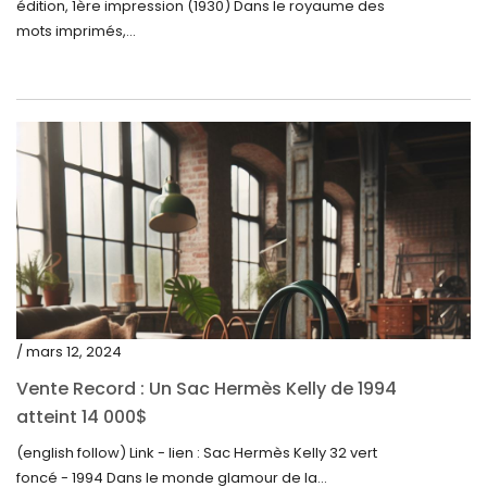
édition, 1ère impression (1930) Dans le royaume des
janvier 2023
mots imprimés,...
décembre 2022
novembre 2022
octobre 2022
septembre 2022
août 2022
juillet 2022
juin 2022
mai 2022
/ mars 12, 2024
avril 2022
Vente Record : Un Sac Hermès Kelly de 1994
atteint 14 000$
mars 2022
(english follow) Link - lien : Sac Hermès Kelly 32 vert
février 2022
foncé - 1994 Dans le monde glamour de la...