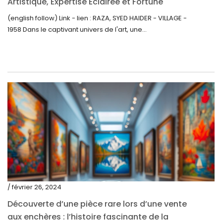
janvier 2021
Artistique, Expertise Éclairée et Fortune
Inattendue
(english follow) Link - lien : RAZA, SYED HAIDER - VILLAGE -
décembre 2020
1958 Dans le captivant univers de l'art, une...
novembre 2020
octobre 2020
septembre 2020
juillet 2020
juin 2020
mai 2020
mars 2020
février 2020
décembre 2019
/ février 26, 2024
novembre 2019
Découverte d’une pièce rare lors d’une vente
octobre 2019
aux enchères : l’histoire fascinante de la