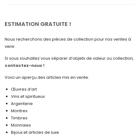
mai 2025
avril 2025
ESTIMATION GRATUITE !
mars 2025
Nous recherchons des pièces de collection pour nos ventes à
février 2025
venir.
janvier 2025
Si vous souhaitez vous séparer d’objets de valeur ou collection,
contactez-nous !
décembre 2024
novembre 2024
Voici un aperçu des articles mis en vente:
octobre 2024
Œuvres d’art
Vins et spiritueux
septembre 2024
Argenterie
Montres
août 2024
Timbres
juin 2024
Monnaies
Bijoux et articles de luxe
mai 2024