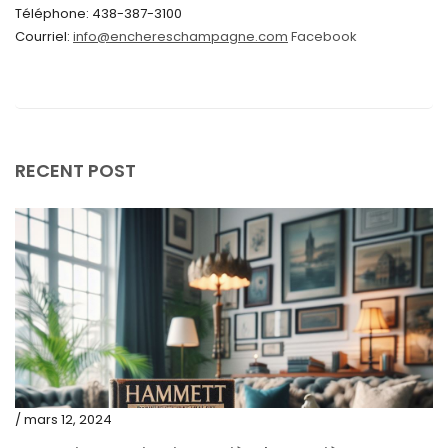
Téléphone: 438-387-3100
avril 2024
Courriel:
info@enchereschampagne.com
Facebook
mars 2024
février 2024
janvier 2024
décembre 2023
RECENT POST
novembre 2023
octobre 2023
septembre 2023
août 2023
juillet 2023
juin 2023
mai 2023
/ mars 12, 2024
avril 2023