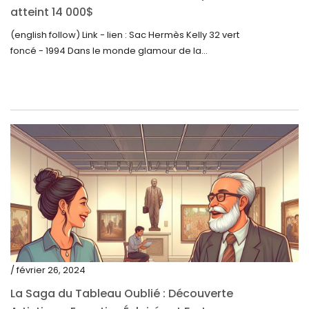
atteint 14 000$
mars 2022
(english follow) Link - lien : Sac Hermès Kelly 32 vert
février 2022
foncé - 1994 Dans le monde glamour de la...
décembre 2021
novembre 2021
septembre 2021
août 2021
juillet 2021
juin 2021
mai 2021
avril 2021
mars 2021
/ février 26, 2024
février 2021
La Saga du Tableau Oublié : Découverte