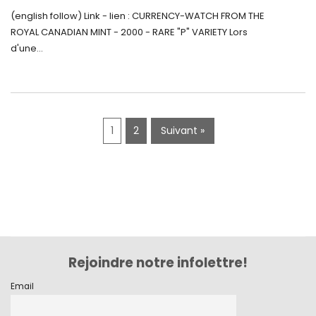
Monnaie-Montre de la Monnaie Royale du
septembre 2019
(english follow) Link - lien : CURRENCY-WATCH FROM THE
Canada (2000) Rare Variété « P »
ROYAL CANADIAN MINT - 2000 - RARE "P" VARIETY Lors
juin 2019
d'une...
mai 2019
avril 2019
1
2
Suivant »
Rejoindre notre infolettre!
Email