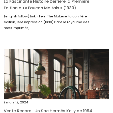
La Fascinante Histoire Derrière la Première
Édition du « Faucon Maltais » (1930)
mars 2023
(english follow) Link - lien : The Maltese Falcon, 1ère
février 2023
édition, 1ère impression (1930) Dans le royaume des
janvier 2023
mots imprimés,...
décembre 2022
novembre 2022
octobre 2022
septembre 2022
août 2022
juillet 2022
juin 2022
mai 2022
/ mars 12, 2024
avril 2022
Vente Record : Un Sac Hermès Kelly de 1994