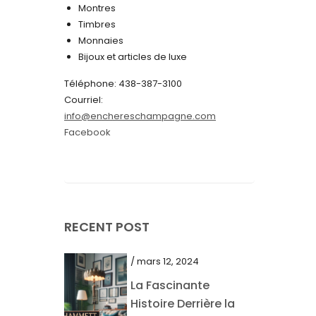
Montres
juin 2024
Timbres
Monnaies
mai 2024
Bijoux et articles de luxe
avril 2024
Téléphone: 438-387-3100
mars 2024
Courriel:
info@enchereschampagne.com
février 2024
Facebook
janvier 2024
décembre 2023
novembre 2023
octobre 2023
RECENT POST
septembre 2023
/ mars 12, 2024
août 2023
La Fascinante
juillet 2023
Histoire Derrière la