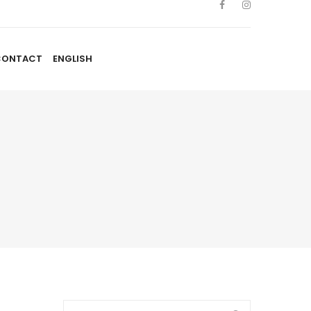
CONTACT
ENGLISH
TISTES
NOUVELLES
BLOGUE
CONTACT
ENGLISH