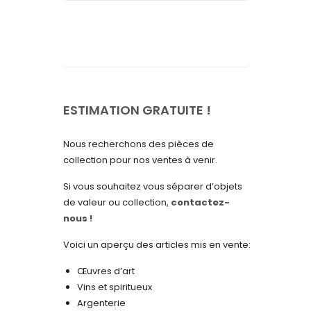
septembre 2025
août 2025
juillet 2025
mai 2025
avril 2025
ESTIMATION GRATUITE !
mars 2025
Nous recherchons des pièces de
février 2025
collection pour nos ventes à venir.
janvier 2025
Si vous souhaitez vous séparer d’objets
de valeur ou collection,
contactez-
décembre 2024
nous !
novembre 2024
Voici un aperçu des articles mis en vente:
octobre 2024
Œuvres d’art
septembre 2024
Vins et spiritueux
Argenterie
août 2024