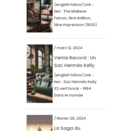
Première Édition
juin 2023
(english follow) Link -
du « Faucon
lien : The Maltese
mai 2023
Maltais » (1930)
Falcon, 1ère édition,
avril 2023
1ère impression (1930)
Dans le royaume des
mars 2023
mots imprimés,...
février 2023
/ mars 12, 2024
janvier 2023
Vente Record : Un
Sac Hermès Kelly
décembre 2022
de 1994 atteint 14
(english follow) Link -
novembre 2022
000$
lien : Sac Hermès Kelly
octobre 2022
32 vert foncé - 1994
Dans le monde
septembre 2022
glamour de la...
août 2022
juillet 2022
/ février 26, 2024
La Saga du
juin 2022