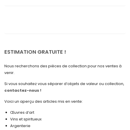
septembre 2025
août 2025
juillet 2025
mai 2025
avril 2025
ESTIMATION GRATUITE !
mars 2025
Nous recherchons des pièces de collection pour nos ventes à
février 2025
venir.
janvier 2025
Si vous souhaitez vous séparer d’objets de valeur ou collection,
contactez-nous !
décembre 2024
novembre 2024
Voici un aperçu des articles mis en vente:
octobre 2024
Œuvres d’art
Vins et spiritueux
septembre 2024
Argenterie