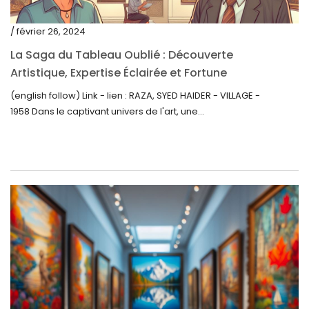
mars 2021
/ février 26, 2024
février 2021
La Saga du Tableau Oublié : Découverte
janvier 2021
Artistique, Expertise Éclairée et Fortune
Inattendue
(english follow) Link - lien : RAZA, SYED HAIDER - VILLAGE -
décembre 2020
1958 Dans le captivant univers de l'art, une...
novembre 2020
octobre 2020
septembre 2020
juillet 2020
juin 2020
mai 2020
mars 2020
février 2020