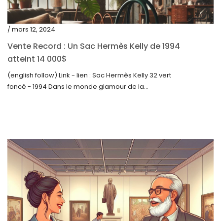
juin 2022
mai 2022
/ mars 12, 2024
avril 2022
Vente Record : Un Sac Hermès Kelly de 1994
atteint 14 000$
mars 2022
(english follow) Link - lien : Sac Hermès Kelly 32 vert
février 2022
foncé - 1994 Dans le monde glamour de la...
décembre 2021
novembre 2021
septembre 2021
août 2021
juillet 2021
juin 2021
mai 2021
avril 2021