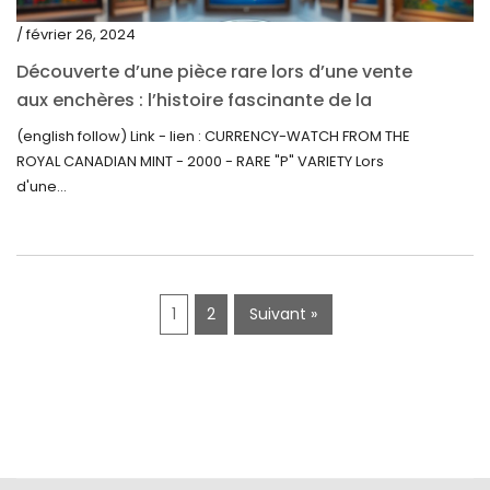
décembre 2019
/ février 26, 2024
novembre 2019
Découverte d’une pièce rare lors d’une vente
octobre 2019
aux enchères : l’histoire fascinante de la
Monnaie-Montre de la Monnaie Royale du
septembre 2019
(english follow) Link - lien : CURRENCY-WATCH FROM THE
Canada (2000) Rare Variété « P »
ROYAL CANADIAN MINT - 2000 - RARE "P" VARIETY Lors
juin 2019
d'une...
mai 2019
avril 2019
1
2
Suivant »