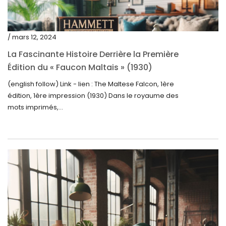
juin 2023
mai 2023
/ mars 12, 2024
avril 2023
La Fascinante Histoire Derrière la Première
Édition du « Faucon Maltais » (1930)
mars 2023
(english follow) Link - lien : The Maltese Falcon, 1ère
février 2023
édition, 1ère impression (1930) Dans le royaume des
janvier 2023
mots imprimés,...
décembre 2022
novembre 2022
octobre 2022
septembre 2022
août 2022
juillet 2022