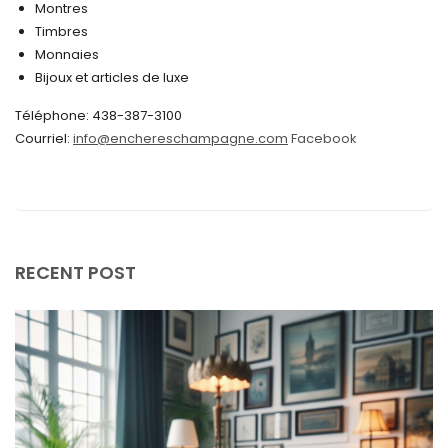
Montres
août 2024
Timbres
juin 2024
Monnaies
Bijoux et articles de luxe
mai 2024
Téléphone: 438-387-3100
avril 2024
Courriel:
info@enchereschampagne.com
Facebook
mars 2024
février 2024
janvier 2024
décembre 2023
RECENT POST
novembre 2023
octobre 2023
septembre 2023
août 2023
juillet 2023