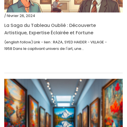
avril 2021
mars 2021
/ février 26, 2024
février 2021
La Saga du Tableau Oublié : Découverte
janvier 2021
Artistique, Expertise Éclairée et Fortune
Inattendue
(english follow) Link - lien : RAZA, SYED HAIDER - VILLAGE -
décembre 2020
1958 Dans le captivant univers de l'art, une...
novembre 2020
octobre 2020
septembre 2020
juillet 2020
juin 2020
mai 2020
mars 2020
février 2020