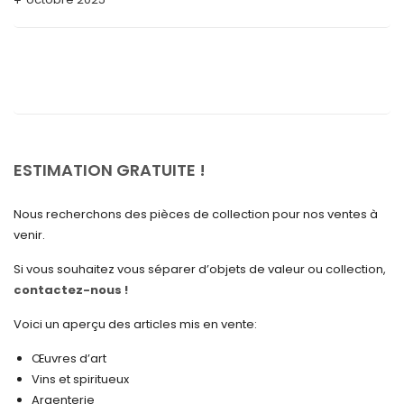
septembre 2025
août 2025
juillet 2025
mai 2025
avril 2025
ESTIMATION GRATUITE !
mars 2025
Nous recherchons des pièces de collection pour nos ventes à
février 2025
venir.
janvier 2025
Si vous souhaitez vous séparer d’objets de valeur ou collection,
contactez-nous !
décembre 2024
novembre 2024
Voici un aperçu des articles mis en vente:
octobre 2024
Œuvres d’art
Vins et spiritueux
septembre 2024
Argenterie