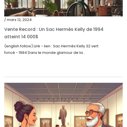
juin 2022
mai 2022
/ mars 12, 2024
avril 2022
Vente Record : Un Sac Hermès Kelly de 1994
atteint 14 000$
mars 2022
(english follow) Link - lien : Sac Hermès Kelly 32 vert
février 2022
foncé - 1994 Dans le monde glamour de la...
décembre 2021
novembre 2021
septembre 2021
août 2021
juillet 2021
juin 2021
mai 2021