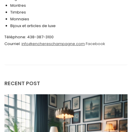
Montres
août 2024
Timbres
juin 2024
Monnaies
Bijoux et articles de luxe
mai 2024
Téléphone: 438-387-3100
avril 2024
Courriel:
info@enchereschampagne.com
Facebook
mars 2024
février 2024
janvier 2024
décembre 2023
RECENT POST
novembre 2023
octobre 2023
septembre 2023
août 2023