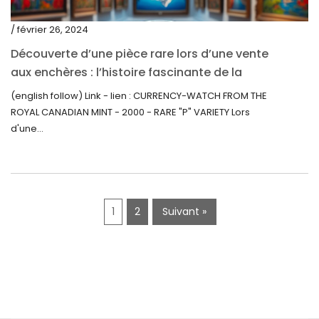
décembre 2019
/ février 26, 2024
novembre 2019
Découverte d’une pièce rare lors d’une vente
octobre 2019
aux enchères : l’histoire fascinante de la
Monnaie-Montre de la Monnaie Royale du
septembre 2019
(english follow) Link - lien : CURRENCY-WATCH FROM THE
Canada (2000) Rare Variété « P »
ROYAL CANADIAN MINT - 2000 - RARE "P" VARIETY Lors
juin 2019
d'une...
mai 2019
avril 2019
1
2
Suivant »