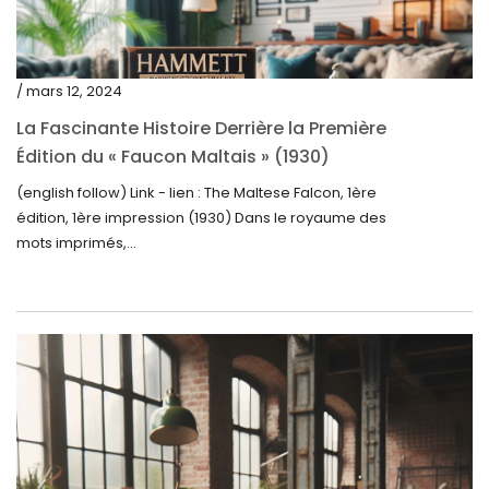
juillet 2023
juin 2023
mai 2023
/ mars 12, 2024
avril 2023
La Fascinante Histoire Derrière la Première
Édition du « Faucon Maltais » (1930)
mars 2023
(english follow) Link - lien : The Maltese Falcon, 1ère
février 2023
édition, 1ère impression (1930) Dans le royaume des
janvier 2023
mots imprimés,...
décembre 2022
novembre 2022
octobre 2022
septembre 2022
août 2022
juillet 2022