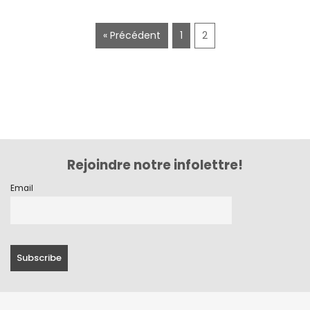
juillet 2020
« Précédent
1
2
juin 2020
mai 2020
mars 2020
février 2020
décembre 2019
Rejoindre notre infolettre!
novembre 2019
Email
octobre 2019
septembre 2019
juin 2019
mai 2019
avril 2019