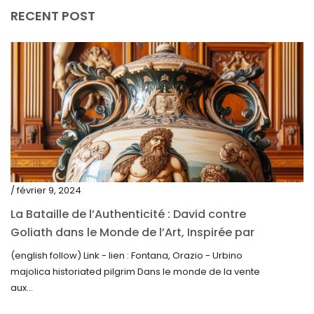
décembre 2023
RECENT POST
novembre 2023
octobre 2023
septembre 2023
août 2023
juillet 2023
juin 2023
mai 2023
/ février 9, 2024
avril 2023
La Bataille de l’Authenticité : David contre
Goliath dans le Monde de l’Art, Inspirée par
mars 2023
la Découverte de la Gourde en Majolique
(english follow) Link - lien : Fontana, Orazio - Urbino
février 2023
d’Urbino
majolica historiated pilgrim Dans le monde de la vente
janvier 2023
aux...
décembre 2022