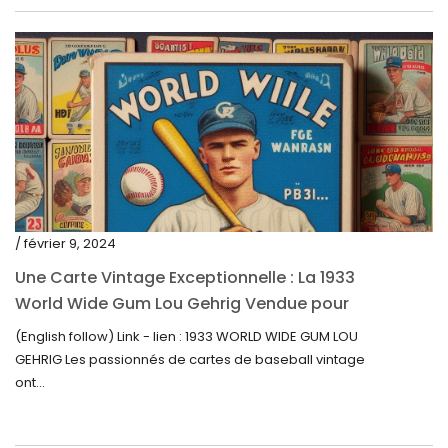
septembre 2021
août 2021
juillet 2021
juin 2021
mai 2021
avril 2021
mars 2021
/ février 9, 2024
février 2021
Une Carte Vintage Exceptionnelle : La 1933
janvier 2021
World Wide Gum Lou Gehrig Vendue pour
5500$ aux Enchères
(English follow) Link - lien : 1933 WORLD WIDE GUM LOU
décembre 2020
GEHRIG Les passionnés de cartes de baseball vintage
novembre 2020
ont...
octobre 2020
septembre 2020