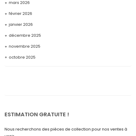
mars 2026
février 2026
janvier 2026
décembre 2025
novembre 2025
octobre 2025
septembre 2025
août 2025
juillet 2025
mai 2025
avril 2025
ESTIMATION GRATUITE !
mars 2025
Nous recherchons des pièces de collection pour nos ventes à
février 2025