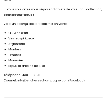
venir.
janvier 2025
Si vous souhaitez vous séparer d’objets de valeur ou collection,
contactez-nous !
décembre 2024
novembre 2024
Voici un aperçu des articles mis en vente:
octobre 2024
Œuvres d’art
Vins et spiritueux
septembre 2024
Argenterie
Montres
août 2024
Timbres
juin 2024
Monnaies
Bijoux et articles de luxe
mai 2024
Téléphone: 438-387-3100
avril 2024
Courriel:
info@enchereschampagne.com
Facebook
mars 2024
février 2024
janvier 2024