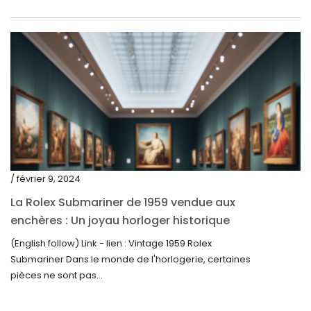
novembre 2022
octobre 2022
septembre 2022
août 2022
juillet 2022
juin 2022
mai 2022
/ février 9, 2024
avril 2022
La Rolex Submariner de 1959 vendue aux
enchères : Un joyau horloger historique
mars 2022
trouve un nouveau propriétaire pour 60 000
(English follow) Link - lien : Vintage 1959 Rolex
février 2022
$
Submariner Dans le monde de l'horlogerie, certaines
décembre 2021
pièces ne sont pas...
novembre 2021