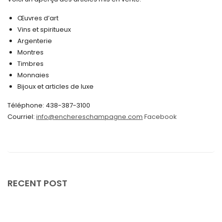
octobre 2024
Œuvres d’art
Vins et spiritueux
septembre 2024
Argenterie
Montres
août 2024
Timbres
juin 2024
Monnaies
Bijoux et articles de luxe
mai 2024
Téléphone: 438-387-3100
avril 2024
Courriel:
info@enchereschampagne.com
Facebook
mars 2024
février 2024
janvier 2024
décembre 2023
RECENT POST
novembre 2023
octobre 2023