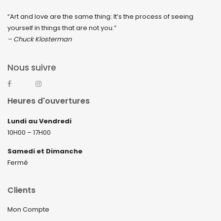
septembre 2022
“Art and love are the same thing: It’s the process of seeing
août 2022
yourself in things that are not you.”
juillet 2022
– Chuck Klosterman
juin 2022
Nous suivre
mai 2022
avril 2022
Heures d'ouvertures
mars 2022
Lundi au Vendredi
février 2022
10H00 – 17H00
décembre 2021
Samedi et Dimanche
novembre 2021
Fermé
septembre 2021
Clients
août 2021
Mon Compte
juillet 2021