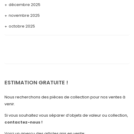
décembre 2025
novembre 2025
octobre 2025
septembre 2025
août 2025
juillet 2025
mai 2025
avril 2025
ESTIMATION GRATUITE !
mars 2025
Nous recherchons des pièces de collection pour nos ventes à
février 2025
venir.
janvier 2025
Si vous souhaitez vous séparer d’objets de valeur ou collection,
contactez-nous !
décembre 2024
novembre 2024
Voici un aperçu des articles mis en vente: