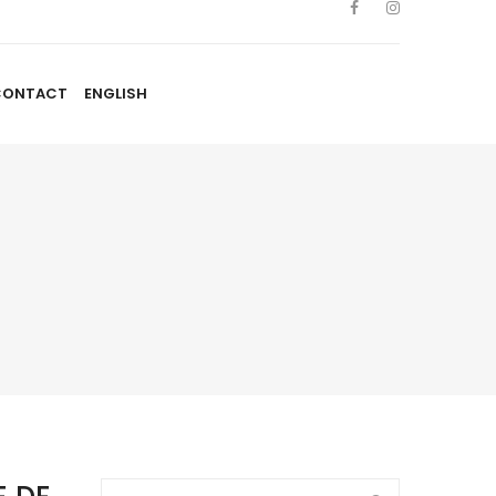
CONTACT
ENGLISH
TISTES
NOUVELLES
BLOGUE
CONTACT
ENGLISH