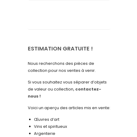
septembre 2025
août 2025
juillet 2025
mai 2025
avril 2025
ESTIMATION GRATUITE !
mars 2025
Nous recherchons des pièces de
février 2025
collection pour nos ventes à venir.
janvier 2025
Si vous souhaitez vous séparer d’objets
de valeur ou collection,
contactez-
décembre 2024
nous !
novembre 2024
Voici un aperçu des articles mis en vente:
octobre 2024
Œuvres d’art
septembre 2024
Vins et spiritueux
Argenterie
août 2024