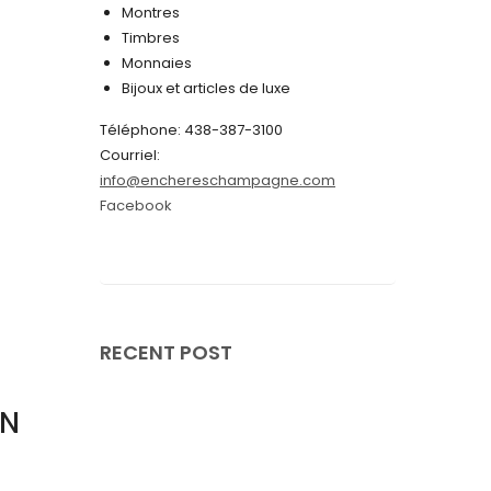
Montres
juin 2024
Timbres
Monnaies
mai 2024
Bijoux et articles de luxe
avril 2024
Téléphone: 438-387-3100
mars 2024
Courriel:
info@enchereschampagne.com
février 2024
Facebook
janvier 2024
décembre 2023
novembre 2023
octobre 2023
RECENT POST
septembre 2023
EN
août 2023
juillet 2023