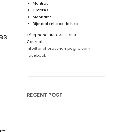
Montres
juin 2024
Timbres
Monnaies
mai 2024
Bijoux et articles de luxe
avril 2024
es
Téléphone: 438-387-3100
mars 2024
Courriel:
info@enchereschampagne.com
février 2024
Facebook
janvier 2024
décembre 2023
novembre 2023
octobre 2023
RECENT POST
septembre 2023
août 2023
juillet 2023