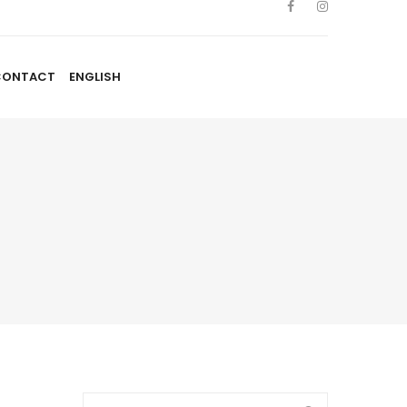
CONTACT
ENGLISH
TISTES
NOUVELLES
BLOGUE
CONTACT
ENGLISH