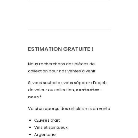
septembre 2025
août 2025
juillet 2025
mai 2025
avril 2025
ESTIMATION GRATUITE !
mars 2025
Nous recherchons des pièces de
février 2025
collection pour nos ventes à venir.
janvier 2025
Si vous souhaitez vous séparer d’objets
de valeur ou collection,
contactez-
décembre 2024
nous !
novembre 2024
Voici un aperçu des articles mis en vente:
octobre 2024
Œuvres d’art
septembre 2024
Vins et spiritueux
Argenterie
août 2024