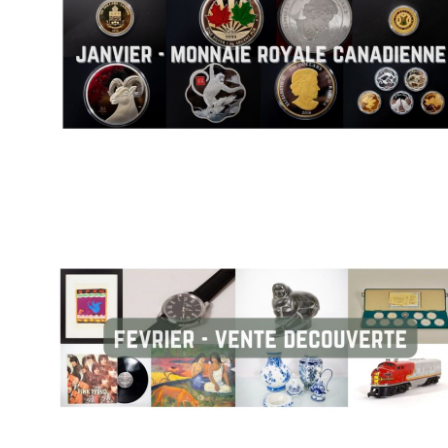
la Monnaie Royale Canadienne en janvier ! Découvrez des pi
rares, des éditions limitées et des trésors numismatiques q
racontent l’histoire du Canada. De la majesté des pièces
commémoratives à la beauté intemporelle des pièces en arge
en or, cette vente est une invitation à explorer et à collectionn
manquez pas cette opportunité unique de posséder des pièce
incarnent le patrimoine numismatique canadien. Rejoignez-
pour une expérience de collection inoubliable ! 💰🍁
Vente découverte
Explorez la diversité des enchères avec notre vente découver
février ! Plongez dans un univers où des bijoux étincelants, 
tableaux envoûtants, des lithographies uniques et des vinyles 
cohabitent. Cette vente vous offre une opportunité exceptionne
débuter votre aventure aux enchères avec une variété d’obj
fascinants. Que vous soyez passionné de bijoux, amateur d’ar
mélomane, cette vente promet une expérience enrichissan
Rejoignez-nous pour découvrir et enchérir sur des trésors vari
ajoutent une touche spéciale à votre collection. Ne manquez