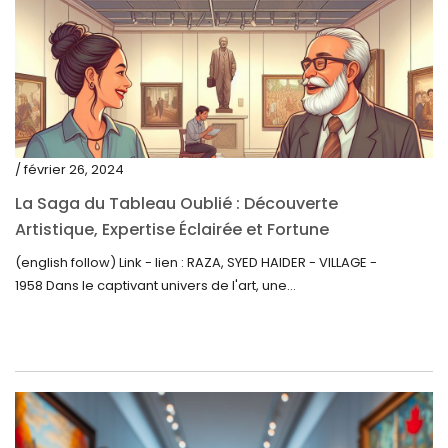
juillet 2021
juin 2021
mai 2021
avril 2021
mars 2021
/ février 26, 2024
février 2021
La Saga du Tableau Oublié : Découverte
janvier 2021
Artistique, Expertise Éclairée et Fortune
Inattendue
(english follow) Link - lien : RAZA, SYED HAIDER - VILLAGE -
décembre 2020
1958 Dans le captivant univers de l'art, une...
novembre 2020
octobre 2020
septembre 2020
juillet 2020
juin 2020