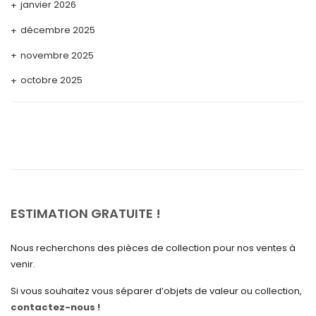
janvier 2026
décembre 2025
novembre 2025
octobre 2025
septembre 2025
août 2025
juillet 2025
mai 2025
avril 2025
ESTIMATION GRATUITE !
mars 2025
Nous recherchons des pièces de collection pour nos ventes à
février 2025
venir.
janvier 2025
Si vous souhaitez vous séparer d’objets de valeur ou collection,
contactez-nous !
décembre 2024