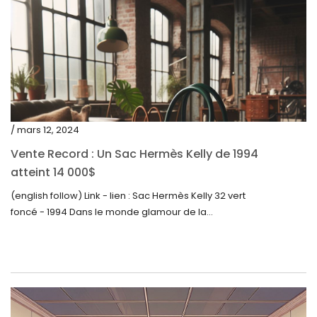
septembre 2022
août 2022
juillet 2022
juin 2022
mai 2022
/ mars 12, 2024
avril 2022
Vente Record : Un Sac Hermès Kelly de 1994
atteint 14 000$
mars 2022
(english follow) Link - lien : Sac Hermès Kelly 32 vert
février 2022
foncé - 1994 Dans le monde glamour de la...
décembre 2021
novembre 2021
septembre 2021
août 2021