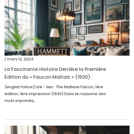
octobre 2023
septembre 2023
août 2023
juillet 2023
juin 2023
mai 2023
/ mars 12, 2024
avril 2023
La Fascinante Histoire Derrière la Première
Édition du « Faucon Maltais » (1930)
mars 2023
(english follow) Link - lien : The Maltese Falcon, 1ère
février 2023
édition, 1ère impression (1930) Dans le royaume des
janvier 2023
mots imprimés,...
décembre 2022
novembre 2022
octobre 2022