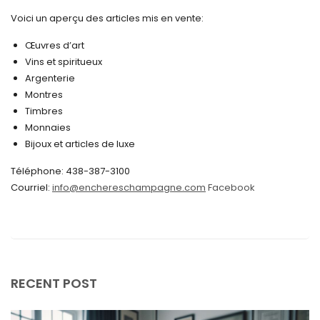
novembre 2024
Voici un aperçu des articles mis en vente:
octobre 2024
Œuvres d’art
Vins et spiritueux
septembre 2024
Argenterie
Montres
août 2024
Timbres
juin 2024
Monnaies
Bijoux et articles de luxe
mai 2024
Téléphone: 438-387-3100
avril 2024
Courriel:
info@enchereschampagne.com
Facebook
mars 2024
février 2024
janvier 2024
décembre 2023
RECENT POST
novembre 2023