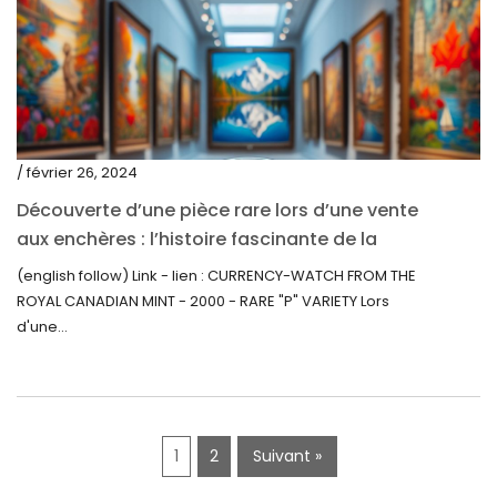
mai 2020
mars 2020
février 2020
décembre 2019
/ février 26, 2024
novembre 2019
Découverte d’une pièce rare lors d’une vente
octobre 2019
aux enchères : l’histoire fascinante de la
Monnaie-Montre de la Monnaie Royale du
septembre 2019
(english follow) Link - lien : CURRENCY-WATCH FROM THE
Canada (2000) Rare Variété « P »
ROYAL CANADIAN MINT - 2000 - RARE "P" VARIETY Lors
juin 2019
d'une...
mai 2019
avril 2019
1
2
Suivant »