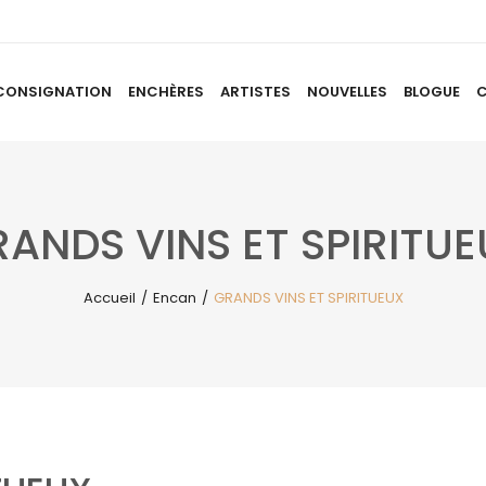
CONSIGNATION
ENCHÈRES
ARTISTES
NOUVELLES
BLOGUE
ACCUEIL
À PROPOS
CONSIGNATION
ENCHÈRES
AR
ANDS VINS ET SPIRITU
Accueil
/
Encan
/
GRANDS VINS ET SPIRITUEUX