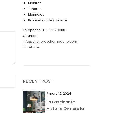
Montres
juin 2024
Timbres
Monnaies
mai 2024
Bijoux et articles de luxe
avril 2024
Téléphone: 438-387-3100
mars 2024
Courriel:
info@enchereschampagne.com
février 2024
Facebook
janvier 2024
décembre 2023
novembre 2023
octobre 2023
RECENT POST
septembre 2023
/ mars 12, 2024
août 2023
La Fascinante
juillet 2023
Histoire Derrière la