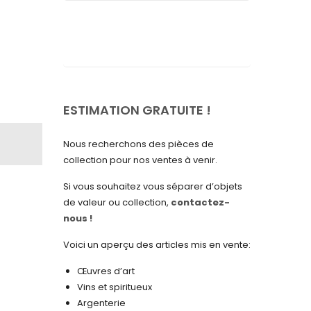
septembre 2025
août 2025
juillet 2025
mai 2025
avril 2025
ESTIMATION GRATUITE !
mars 2025
Nous recherchons des pièces de
février 2025
collection pour nos ventes à venir.
janvier 2025
Si vous souhaitez vous séparer d’objets
de valeur ou collection,
contactez-
décembre 2024
nous !
novembre 2024
Voici un aperçu des articles mis en vente:
octobre 2024
Œuvres d’art
septembre 2024
Vins et spiritueux
Argenterie
août 2024