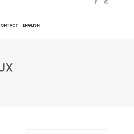
CONTACT
ENGLISH
TISTES
NOUVELLES
BLOGUE
CONTACT
ENGLISH
EUX