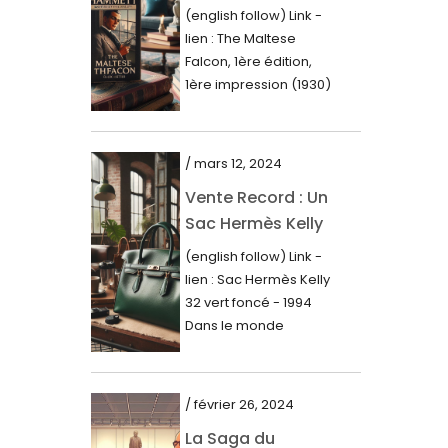
Première Édition
juin 2023
(english follow) Link -
du « Faucon
lien : The Maltese
mai 2023
Maltais » (1930)
Falcon, 1ère édition,
avril 2023
1ère impression (1930)
Dans le royaume des
mars 2023
mots imprimés,...
février 2023
/ mars 12, 2024
janvier 2023
Vente Record : Un
Sac Hermès Kelly
décembre 2022
de 1994 atteint 14
(english follow) Link -
novembre 2022
000$
lien : Sac Hermès Kelly
octobre 2022
32 vert foncé - 1994
Dans le monde
septembre 2022
glamour de la...
août 2022
juillet 2022
/ février 26, 2024
La Saga du
juin 2022