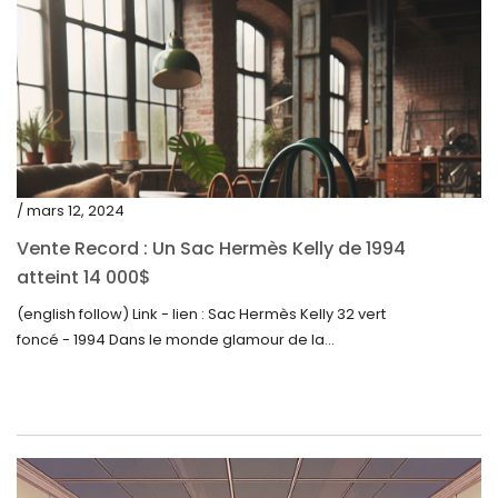
septembre 2022
août 2022
juillet 2022
juin 2022
mai 2022
/ mars 12, 2024
avril 2022
Vente Record : Un Sac Hermès Kelly de 1994
atteint 14 000$
mars 2022
(english follow) Link - lien : Sac Hermès Kelly 32 vert
février 2022
foncé - 1994 Dans le monde glamour de la...
décembre 2021
novembre 2021
septembre 2021
août 2021