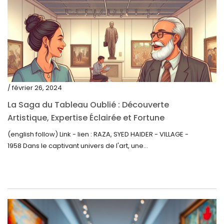
juillet 2021
juin 2021
mai 2021
avril 2021
mars 2021
/ février 26, 2024
février 2021
La Saga du Tableau Oublié : Découverte
janvier 2021
Artistique, Expertise Éclairée et Fortune
Inattendue
(english follow) Link - lien : RAZA, SYED HAIDER - VILLAGE -
décembre 2020
1958 Dans le captivant univers de l'art, une...
novembre 2020
octobre 2020
septembre 2020
juillet 2020