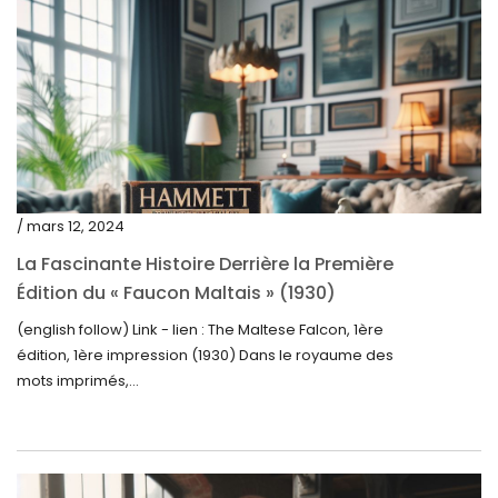
octobre 2023
septembre 2023
août 2023
juillet 2023
juin 2023
mai 2023
/ mars 12, 2024
avril 2023
La Fascinante Histoire Derrière la Première
Édition du « Faucon Maltais » (1930)
mars 2023
(english follow) Link - lien : The Maltese Falcon, 1ère
février 2023
édition, 1ère impression (1930) Dans le royaume des
janvier 2023
mots imprimés,...
décembre 2022
novembre 2022
octobre 2022