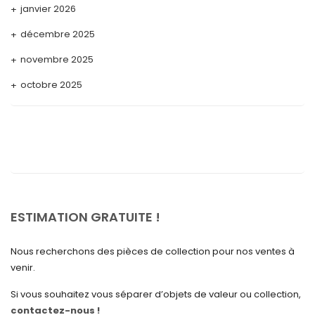
janvier 2026
décembre 2025
novembre 2025
octobre 2025
septembre 2025
août 2025
juillet 2025
mai 2025
avril 2025
ESTIMATION GRATUITE !
mars 2025
Nous recherchons des pièces de collection pour nos ventes à
février 2025
venir.
janvier 2025
Si vous souhaitez vous séparer d’objets de valeur ou collection,
contactez-nous !
décembre 2024