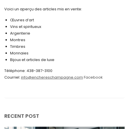
novembre 2024
Voici un aperçu des articles mis en vente:
octobre 2024
Œuvres d’art
Vins et spiritueux
septembre 2024
Argenterie
Montres
août 2024
Timbres
juin 2024
Monnaies
Bijoux et articles de luxe
mai 2024
Téléphone: 438-387-3100
avril 2024
Courriel:
info@enchereschampagne.com
Facebook
mars 2024
février 2024
janvier 2024
décembre 2023
RECENT POST
novembre 2023