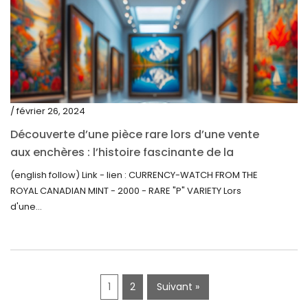
juin 2020
mai 2020
mars 2020
février 2020
décembre 2019
/ février 26, 2024
novembre 2019
Découverte d’une pièce rare lors d’une vente
octobre 2019
aux enchères : l’histoire fascinante de la
Monnaie-Montre de la Monnaie Royale du
septembre 2019
(english follow) Link - lien : CURRENCY-WATCH FROM THE
Canada (2000) Rare Variété « P »
ROYAL CANADIAN MINT - 2000 - RARE "P" VARIETY Lors
juin 2019
d'une...
mai 2019
avril 2019
1
2
Suivant »