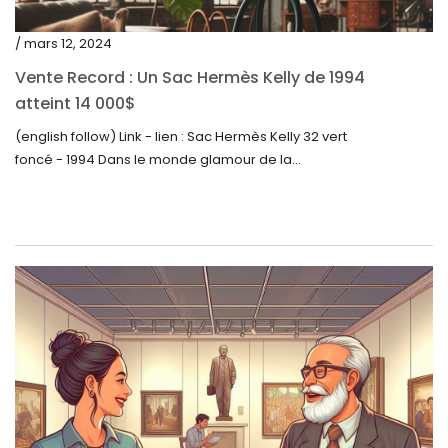
mai 2022
/ mars 12, 2024
avril 2022
Vente Record : Un Sac Hermès Kelly de 1994
atteint 14 000$
mars 2022
(english follow) Link - lien : Sac Hermès Kelly 32 vert
février 2022
foncé - 1994 Dans le monde glamour de la...
décembre 2021
novembre 2021
septembre 2021
août 2021
juillet 2021
juin 2021
mai 2021
avril 2021