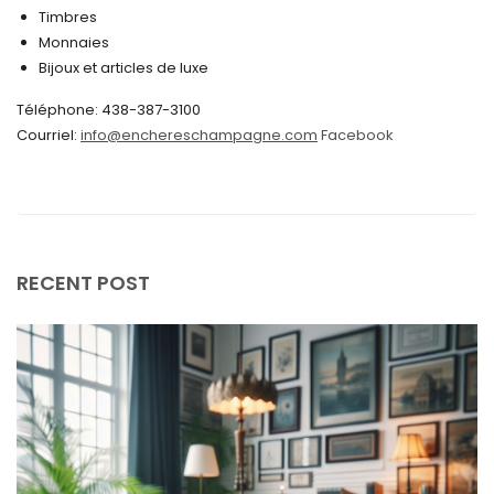
Timbres
juin 2024
Monnaies
Bijoux et articles de luxe
mai 2024
Téléphone: 438-387-3100
avril 2024
Courriel:
info@enchereschampagne.com
Facebook
mars 2024
février 2024
janvier 2024
décembre 2023
RECENT POST
novembre 2023
octobre 2023
septembre 2023
août 2023
juillet 2023