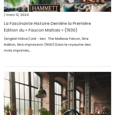
juin 2023
mai 2023
/ mars 12, 2024
avril 2023
La Fascinante Histoire Derrière la Première
Édition du « Faucon Maltais » (1930)
mars 2023
(english follow) Link - lien : The Maltese Falcon, 1ère
février 2023
édition, 1ère impression (1930) Dans le royaume des
janvier 2023
mots imprimés,...
décembre 2022
novembre 2022
octobre 2022
septembre 2022
août 2022
juillet 2022
juin 2022