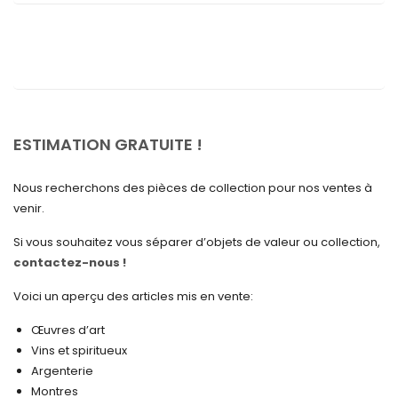
septembre 2025
août 2025
juillet 2025
mai 2025
avril 2025
ESTIMATION GRATUITE !
mars 2025
Nous recherchons des pièces de collection pour nos ventes à
février 2025
venir.
janvier 2025
Si vous souhaitez vous séparer d’objets de valeur ou collection,
contactez-nous !
décembre 2024
novembre 2024
Voici un aperçu des articles mis en vente:
octobre 2024
Œuvres d’art
Vins et spiritueux
septembre 2024
Argenterie
Montres
août 2024