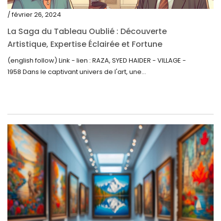
mars 2021
/ février 26, 2024
février 2021
La Saga du Tableau Oublié : Découverte
janvier 2021
Artistique, Expertise Éclairée et Fortune
Inattendue
(english follow) Link - lien : RAZA, SYED HAIDER - VILLAGE -
décembre 2020
1958 Dans le captivant univers de l'art, une...
novembre 2020
octobre 2020
septembre 2020
juillet 2020
juin 2020
mai 2020
mars 2020
février 2020
décembre 2019