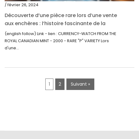
/ février 26, 2024
novembre 2019
Découverte d’une pièce rare lors d’une vente
octobre 2019
aux enchères : l’histoire fascinante de la
Monnaie-Montre de la Monnaie Royale du
septembre 2019
(english follow) Link - lien : CURRENCY-WATCH FROM THE
Canada (2000) Rare Variété « P »
ROYAL CANADIAN MINT - 2000 - RARE "P" VARIETY Lors
juin 2019
d'une...
mai 2019
avril 2019
1
2
Suivant »