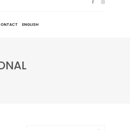
CONTACT
ENGLISH
TISTES
NOUVELLES
BLOGUE
CONTACT
ENGLISH
IONAL