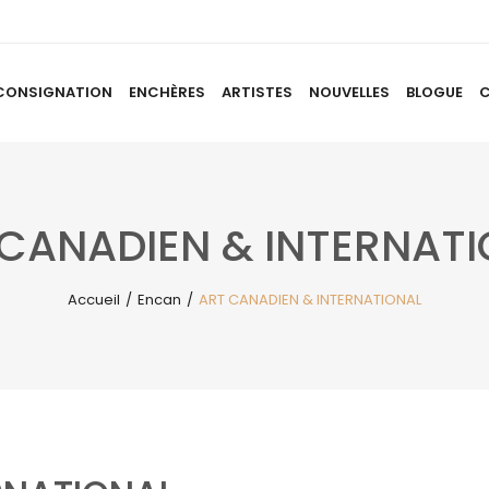
CONSIGNATION
ENCHÈRES
ARTISTES
NOUVELLES
BLOGUE
ACCUEIL
À PROPOS
CONSIGNATION
ENCHÈRES
AR
CANADIEN & INTERNAT
Accueil
/
Encan
/
ART CANADIEN & INTERNATIONAL