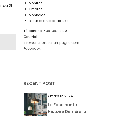
Montres
r du 21
juin 2024
Timbres
Monnaies
mai 2024
Bijoux et articles de luxe
avril 2024
Téléphone: 438-387-3100
mars 2024
Courriel:
info@enchereschampagne.com
février 2024
Facebook
janvier 2024
décembre 2023
novembre 2023
octobre 2023
RECENT POST
septembre 2023
/ mars 12, 2024
août 2023
La Fascinante
juillet 2023
Histoire Derrière la