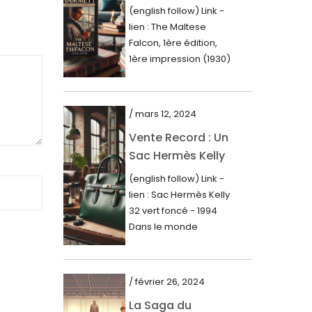
Première Édition
juin 2023
(english follow) Link -
du « Faucon
lien : The Maltese
mai 2023
Maltais » (1930)
Falcon, 1ère édition,
avril 2023
1ère impression (1930)
Dans le royaume des
mars 2023
mots imprimés,...
février 2023
/ mars 12, 2024
janvier 2023
Vente Record : Un
Sac Hermès Kelly
décembre 2022
de 1994 atteint 14
(english follow) Link -
novembre 2022
000$
lien : Sac Hermès Kelly
octobre 2022
32 vert foncé - 1994
Dans le monde
septembre 2022
glamour de la...
août 2022
juillet 2022
/ février 26, 2024
La Saga du
juin 2022