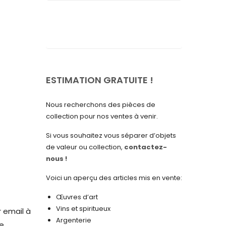
septembre 2025
août 2025
juillet 2025
mai 2025
avril 2025
ESTIMATION GRATUITE !
mars 2025
Nous recherchons des pièces de
février 2025
collection pour nos ventes à venir.
janvier 2025
Si vous souhaitez vous séparer d’objets
de valeur ou collection,
contactez-
décembre 2024
nous !
novembre 2024
Voici un aperçu des articles mis en vente:
octobre 2024
Œuvres d’art
septembre 2024
Vins et spiritueux
r email à
Argenterie
août 2024
re