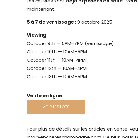
Les œuvres sont
déjà exposées en salle
: Vous
maintenant.
5 à 7 de vernissage :
9 octobre 2025
Viewing
October 9th — 5PM–7PM (vernissage)
October 10th — 10AM–5PM
October 11th — 10AM–4PM
October 12th — 10AM–4PM
October 13th — 10AM–5PM
Vente en ligne
VOIR LES LOTS
Pour plus de détails sur les articles en vente, 
info@enchereschampagne.com. De plus, nous ten