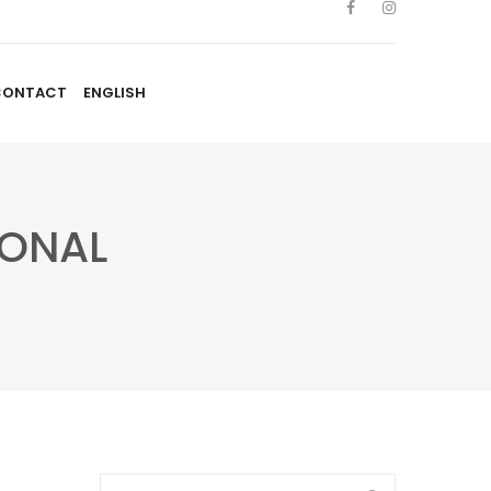
CONTACT
ENGLISH
TISTES
NOUVELLES
BLOGUE
CONTACT
ENGLISH
IONAL