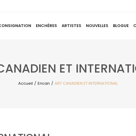
CONSIGNATION
ENCHÈRES
ARTISTES
NOUVELLES
BLOGUE
ACCUEIL
À PROPOS
CONSIGNATION
ENCHÈRES
AR
CANADIEN ET INTERNAT
Accueil
/
Encan
/
ART CANADIEN ET INTERNATIONAL