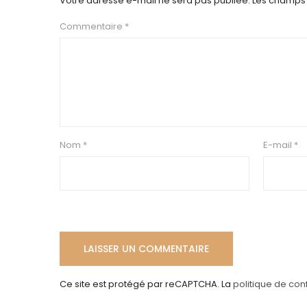
Votre adresse e-mail ne sera pas publiée.
Les champs 
Commentaire
*
Nom
*
E-mail
*
Ce site est protégé par reCAPTCHA. La
politique de conf