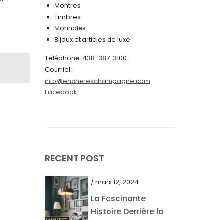
Montres
juin 2024
Timbres
Monnaies
mai 2024
Bijoux et articles de luxe
avril 2024
Téléphone: 438-387-3100
mars 2024
Courriel:
info@enchereschampagne.com
février 2024
Facebook
janvier 2024
décembre 2023
novembre 2023
octobre 2023
RECENT POST
septembre 2023
/ mars 12, 2024
août 2023
La Fascinante
juillet 2023
Histoire Derrière la