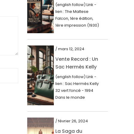
Première Édition
juin 2023
(english follow) Link -
du « Faucon
lien : The Maltese
mai 2023
Maltais » (1930)
Falcon, 1ère édition,
avril 2023
1ère impression (1930)
Dans le royaume des
mars 2023
mots imprimés,...
février 2023
/ mars 12, 2024
janvier 2023
Vente Record : Un
Sac Hermès Kelly
décembre 2022
de 1994 atteint 14
(english follow) Link -
novembre 2022
000$
lien : Sac Hermès Kelly
octobre 2022
32 vert foncé - 1994
Dans le monde
septembre 2022
glamour de la...
août 2022
juillet 2022
/ février 26, 2024
La Saga du
juin 2022