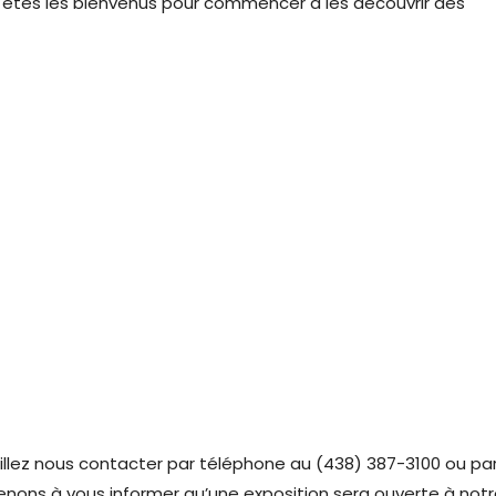
 êtes les bienvenus pour commencer à les découvrir dès
veuillez nous contacter par téléphone au (438) 387-3100 ou pa
ons à vous informer qu’une exposition sera ouverte à not