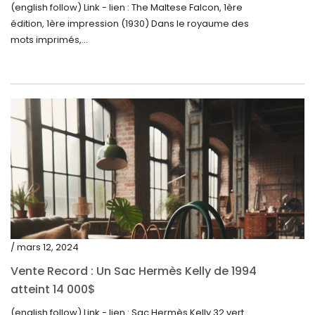
(english follow) Link - lien : The Maltese Falcon, 1ère
février 2023
édition, 1ère impression (1930) Dans le royaume des
janvier 2023
mots imprimés,...
décembre 2022
novembre 2022
octobre 2022
septembre 2022
août 2022
juillet 2022
juin 2022
mai 2022
/ mars 12, 2024
avril 2022
Vente Record : Un Sac Hermès Kelly de 1994
atteint 14 000$
mars 2022
(english follow) Link - lien : Sac Hermès Kelly 32 vert
février 2022