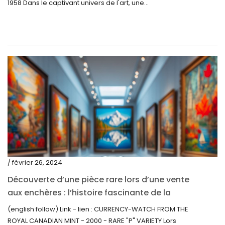
1958 Dans le captivant univers de l'art, une...
novembre 2020
octobre 2020
septembre 2020
juillet 2020
juin 2020
mai 2020
mars 2020
février 2020
décembre 2019
/ février 26, 2024
novembre 2019
Découverte d’une pièce rare lors d’une vente
octobre 2019
aux enchères : l’histoire fascinante de la
Monnaie-Montre de la Monnaie Royale du
septembre 2019
(english follow) Link - lien : CURRENCY-WATCH FROM THE
Canada (2000) Rare Variété « P »
ROYAL CANADIAN MINT - 2000 - RARE "P" VARIETY Lors