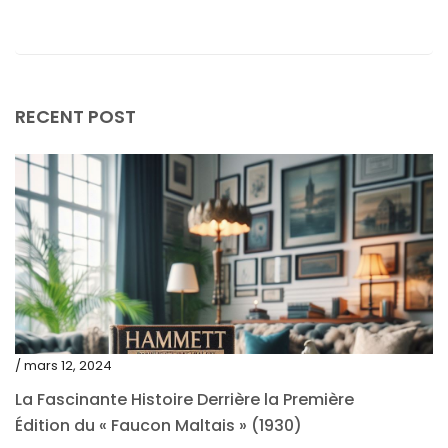
février 2024
janvier 2024
décembre 2023
RECENT POST
novembre 2023
octobre 2023
septembre 2023
août 2023
juillet 2023
juin 2023
mai 2023
/ mars 12, 2024
avril 2023
La Fascinante Histoire Derrière la Première
Édition du « Faucon Maltais » (1930)
mars 2023