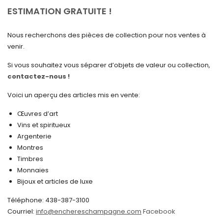
avril 2025
ESTIMATION GRATUITE !
mars 2025
Nous recherchons des pièces de collection pour nos ventes à
février 2025
venir.
janvier 2025
Si vous souhaitez vous séparer d’objets de valeur ou collection,
contactez-nous !
décembre 2024
novembre 2024
Voici un aperçu des articles mis en vente:
octobre 2024
Œuvres d’art
Vins et spiritueux
septembre 2024
Argenterie
Montres
août 2024
Timbres
juin 2024
Monnaies
Bijoux et articles de luxe
mai 2024
Téléphone: 438-387-3100
avril 2024
Courriel:
info@enchereschampagne.com
Facebook
mars 2024