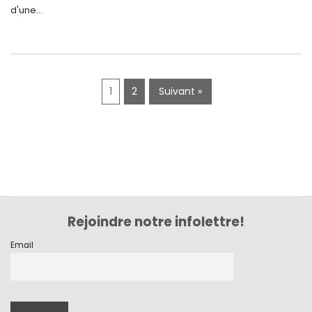
juin 2019
d'une...
mai 2019
avril 2019
1
2
Suivant »
Rejoindre notre infolettre!
Email