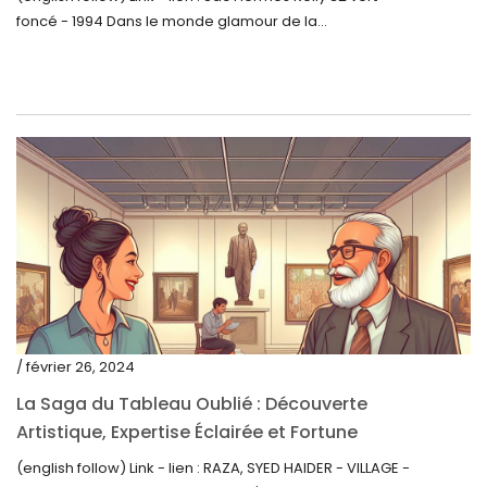
foncé - 1994 Dans le monde glamour de la...
décembre 2021
novembre 2021
septembre 2021
août 2021
juillet 2021
juin 2021
mai 2021
avril 2021
mars 2021
/ février 26, 2024
février 2021
La Saga du Tableau Oublié : Découverte
janvier 2021
Artistique, Expertise Éclairée et Fortune
Inattendue
(english follow) Link - lien : RAZA, SYED HAIDER - VILLAGE -
décembre 2020