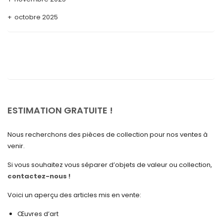
octobre 2025
septembre 2025
août 2025
juillet 2025
mai 2025
avril 2025
ESTIMATION GRATUITE !
mars 2025
Nous recherchons des pièces de collection pour nos ventes à
février 2025
venir.
janvier 2025
Si vous souhaitez vous séparer d’objets de valeur ou collection,
contactez-nous !
décembre 2024
novembre 2024
Voici un aperçu des articles mis en vente:
octobre 2024
Œuvres d’art