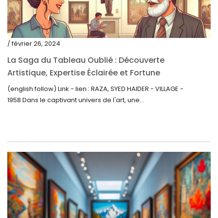
mai 2021
avril 2021
mars 2021
/ février 26, 2024
février 2021
La Saga du Tableau Oublié : Découverte
janvier 2021
Artistique, Expertise Éclairée et Fortune
Inattendue
(english follow) Link - lien : RAZA, SYED HAIDER - VILLAGE -
décembre 2020
1958 Dans le captivant univers de l'art, une...
novembre 2020
octobre 2020
septembre 2020
juillet 2020
juin 2020
mai 2020
mars 2020