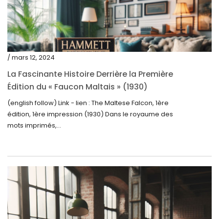
août 2023
juillet 2023
juin 2023
mai 2023
/ mars 12, 2024
avril 2023
La Fascinante Histoire Derrière la Première
Édition du « Faucon Maltais » (1930)
mars 2023
(english follow) Link - lien : The Maltese Falcon, 1ère
février 2023
édition, 1ère impression (1930) Dans le royaume des
janvier 2023
mots imprimés,...
décembre 2022
novembre 2022
octobre 2022
septembre 2022
août 2022