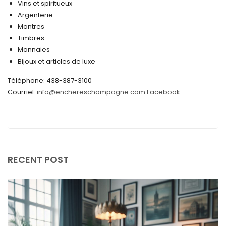
Vins et spiritueux
septembre 2024
Argenterie
Montres
août 2024
Timbres
juin 2024
Monnaies
Bijoux et articles de luxe
mai 2024
Téléphone: 438-387-3100
avril 2024
Courriel:
info@enchereschampagne.com
Facebook
mars 2024
février 2024
janvier 2024
décembre 2023
RECENT POST
novembre 2023
octobre 2023
septembre 2023