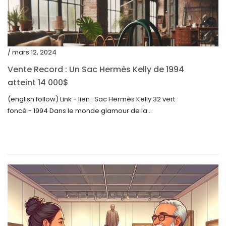
juillet 2022
juin 2022
mai 2022
/ mars 12, 2024
avril 2022
Vente Record : Un Sac Hermès Kelly de 1994
atteint 14 000$
mars 2022
(english follow) Link - lien : Sac Hermès Kelly 32 vert
février 2022
foncé - 1994 Dans le monde glamour de la...
décembre 2021
novembre 2021
septembre 2021
août 2021
juillet 2021
juin 2021