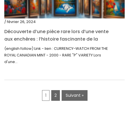
février 2020
décembre 2019
/ février 26, 2024
novembre 2019
Découverte d’une pièce rare lors d’une vente
octobre 2019
aux enchères : l’histoire fascinante de la
Monnaie-Montre de la Monnaie Royale du
septembre 2019
(english follow) Link - lien : CURRENCY-WATCH FROM THE
Canada (2000) Rare Variété « P »
ROYAL CANADIAN MINT - 2000 - RARE "P" VARIETY Lors
juin 2019
d'une...
mai 2019
avril 2019
1
2
Suivant »