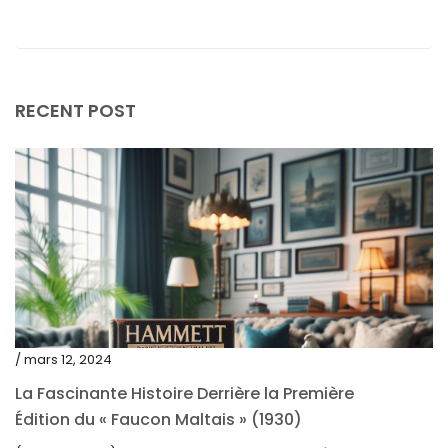
février 2024
janvier 2024
décembre 2023
RECENT POST
novembre 2023
octobre 2023
septembre 2023
août 2023
juillet 2023
juin 2023
mai 2023
/ mars 12, 2024
avril 2023
La Fascinante Histoire Derrière la Première
Édition du « Faucon Maltais » (1930)
mars 2023