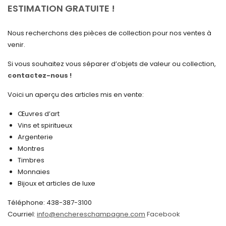
avril 2025
ESTIMATION GRATUITE !
mars 2025
Nous recherchons des pièces de collection pour nos ventes à
février 2025
venir.
janvier 2025
Si vous souhaitez vous séparer d’objets de valeur ou collection,
contactez-nous !
décembre 2024
novembre 2024
Voici un aperçu des articles mis en vente:
octobre 2024
Œuvres d’art
Vins et spiritueux
septembre 2024
Argenterie
Montres
août 2024
Timbres
juin 2024
Monnaies
Bijoux et articles de luxe
mai 2024
Téléphone: 438-387-3100
avril 2024
Courriel:
info@enchereschampagne.com
Facebook
mars 2024