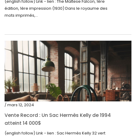
(english follow) Link - lien : The Maltese Falcon, 1ère
février 2023
édition, 1ère impression (1930) Dans le royaume des
janvier 2023
mots imprimés,...
décembre 2022
novembre 2022
octobre 2022
septembre 2022
août 2022
juillet 2022
juin 2022
mai 2022
/ mars 12, 2024
avril 2022
Vente Record : Un Sac Hermès Kelly de 1994
atteint 14 000$
mars 2022
(english follow) Link - lien : Sac Hermès Kelly 32 vert
février 2022