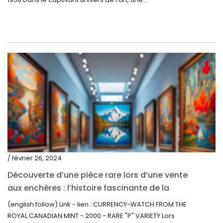
novembre 2020
octobre 2020
septembre 2020
juillet 2020
juin 2020
mai 2020
mars 2020
février 2020
décembre 2019
/ février 26, 2024
novembre 2019
Découverte d’une pièce rare lors d’une vente
octobre 2019
aux enchères : l’histoire fascinante de la
Monnaie-Montre de la Monnaie Royale du
septembre 2019
(english follow) Link - lien : CURRENCY-WATCH FROM THE
Canada (2000) Rare Variété « P »
ROYAL CANADIAN MINT - 2000 - RARE "P" VARIETY Lors
juin 2019