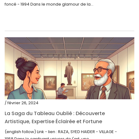
foncé - 1994 Dans le monde glamour de la...
décembre 2021
novembre 2021
septembre 2021
août 2021
juillet 2021
juin 2021
mai 2021
avril 2021
mars 2021
/ février 26, 2024
février 2021
La Saga du Tableau Oublié : Découverte
janvier 2021
Artistique, Expertise Éclairée et Fortune
Inattendue
(english follow) Link - lien : RAZA, SYED HAIDER - VILLAGE -
décembre 2020
1958 Dans le captivant univers de l'art, une...