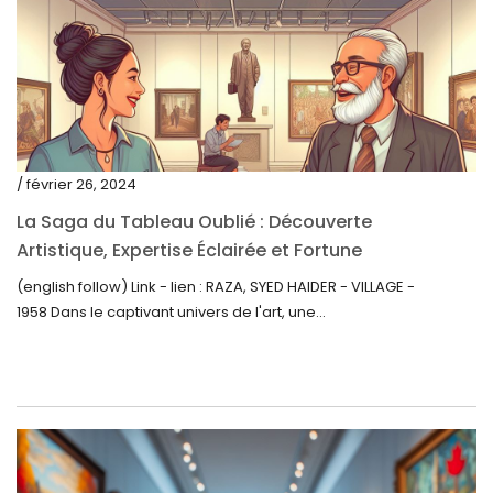
juillet 2021
juin 2021
mai 2021
avril 2021
mars 2021
/ février 26, 2024
février 2021
La Saga du Tableau Oublié : Découverte
janvier 2021
Artistique, Expertise Éclairée et Fortune
Inattendue
(english follow) Link - lien : RAZA, SYED HAIDER - VILLAGE -
décembre 2020
1958 Dans le captivant univers de l'art, une...
novembre 2020
octobre 2020
septembre 2020
juillet 2020
juin 2020