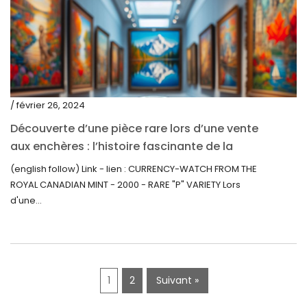
mai 2020
mars 2020
février 2020
décembre 2019
/ février 26, 2024
novembre 2019
Découverte d’une pièce rare lors d’une vente
octobre 2019
aux enchères : l’histoire fascinante de la
Monnaie-Montre de la Monnaie Royale du
septembre 2019
(english follow) Link - lien : CURRENCY-WATCH FROM THE
Canada (2000) Rare Variété « P »
ROYAL CANADIAN MINT - 2000 - RARE "P" VARIETY Lors
juin 2019
d'une...
mai 2019
avril 2019
1
2
Suivant »