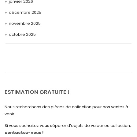
janvier 2026
décembre 2025
novembre 2025
octobre 2025
septembre 2025
août 2025
juillet 2025
mai 2025
avril 2025
ESTIMATION GRATUITE !
mars 2025
Nous recherchons des pièces de collection pour nos ventes à
février 2025
venir.
janvier 2025
Si vous souhaitez vous séparer d’objets de valeur ou collection,
contactez-nous !
décembre 2024