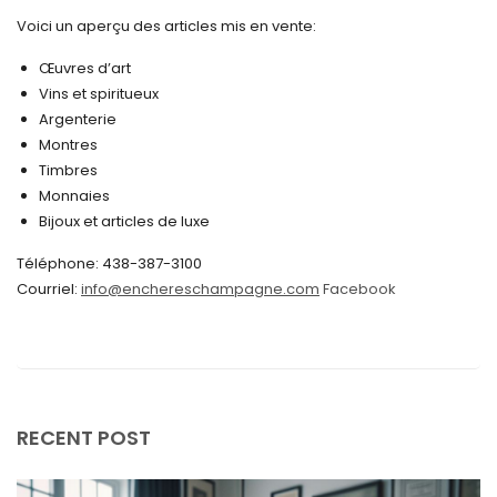
novembre 2024
Voici un aperçu des articles mis en vente:
octobre 2024
Œuvres d’art
Vins et spiritueux
septembre 2024
Argenterie
Montres
août 2024
Timbres
juin 2024
Monnaies
Bijoux et articles de luxe
mai 2024
Téléphone: 438-387-3100
avril 2024
Courriel:
info@enchereschampagne.com
Facebook
mars 2024
février 2024
janvier 2024
décembre 2023
RECENT POST
novembre 2023