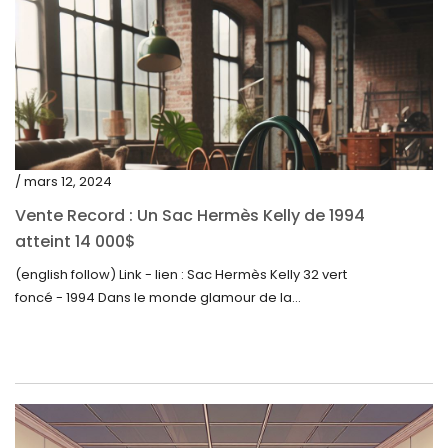
septembre 2022
août 2022
juillet 2022
juin 2022
mai 2022
/ mars 12, 2024
avril 2022
Vente Record : Un Sac Hermès Kelly de 1994
atteint 14 000$
mars 2022
(english follow) Link - lien : Sac Hermès Kelly 32 vert
février 2022
foncé - 1994 Dans le monde glamour de la...
décembre 2021
novembre 2021
septembre 2021
août 2021