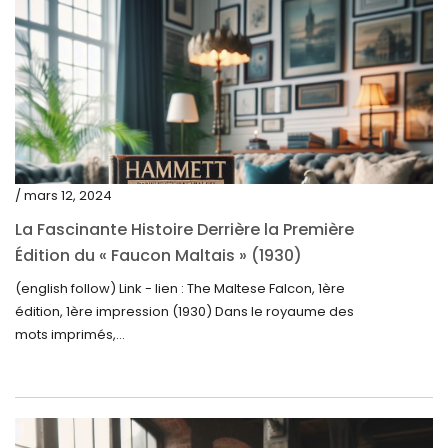
octobre 2023
septembre 2023
août 2023
juillet 2023
juin 2023
mai 2023
/ mars 12, 2024
avril 2023
La Fascinante Histoire Derrière la Première
Édition du « Faucon Maltais » (1930)
mars 2023
(english follow) Link - lien : The Maltese Falcon, 1ère
février 2023
édition, 1ère impression (1930) Dans le royaume des
janvier 2023
mots imprimés,...
décembre 2022
novembre 2022
octobre 2022