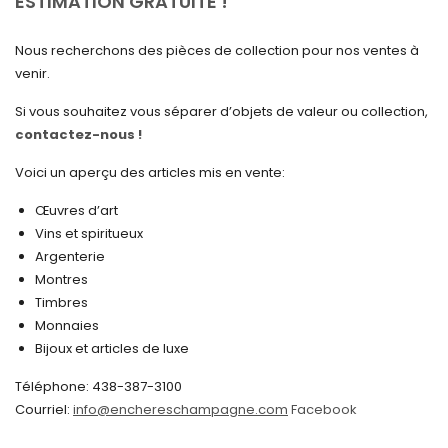
ESTIMATION GRATUITE !
mars 2025
Nous recherchons des pièces de collection pour nos ventes à
février 2025
venir.
janvier 2025
Si vous souhaitez vous séparer d’objets de valeur ou collection,
contactez-nous !
décembre 2024
novembre 2024
Voici un aperçu des articles mis en vente:
octobre 2024
Œuvres d’art
Vins et spiritueux
septembre 2024
Argenterie
Montres
août 2024
Timbres
juin 2024
Monnaies
Bijoux et articles de luxe
mai 2024
Téléphone: 438-387-3100
avril 2024
Courriel:
info@enchereschampagne.com
Facebook
mars 2024