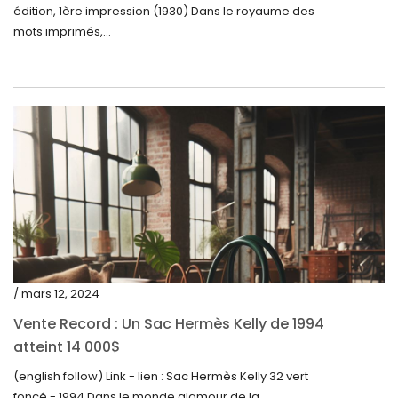
édition, 1ère impression (1930) Dans le royaume des
janvier 2023
mots imprimés,...
décembre 2022
novembre 2022
octobre 2022
septembre 2022
août 2022
juillet 2022
juin 2022
mai 2022
/ mars 12, 2024
avril 2022
Vente Record : Un Sac Hermès Kelly de 1994
atteint 14 000$
mars 2022
(english follow) Link - lien : Sac Hermès Kelly 32 vert
février 2022
foncé - 1994 Dans le monde glamour de la...