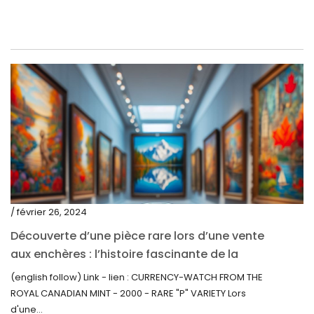
octobre 2020
septembre 2020
juillet 2020
juin 2020
mai 2020
mars 2020
février 2020
décembre 2019
/ février 26, 2024
novembre 2019
Découverte d’une pièce rare lors d’une vente
octobre 2019
aux enchères : l’histoire fascinante de la
Monnaie-Montre de la Monnaie Royale du
septembre 2019
(english follow) Link - lien : CURRENCY-WATCH FROM THE
Canada (2000) Rare Variété « P »
ROYAL CANADIAN MINT - 2000 - RARE "P" VARIETY Lors
juin 2019
d'une...