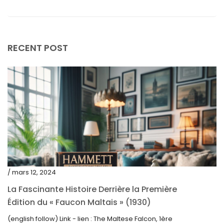
février 2024
janvier 2024
décembre 2023
RECENT POST
novembre 2023
octobre 2023
septembre 2023
août 2023
juillet 2023
juin 2023
mai 2023
/ mars 12, 2024
avril 2023
La Fascinante Histoire Derrière la Première
Édition du « Faucon Maltais » (1930)
mars 2023
(english follow) Link - lien : The Maltese Falcon, 1ère
février 2023