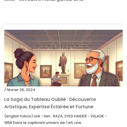
décembre 2021
novembre 2021
septembre 2021
août 2021
juillet 2021
juin 2021
mai 2021
avril 2021
mars 2021
/ février 26, 2024
février 2021
La Saga du Tableau Oublié : Découverte
janvier 2021
Artistique, Expertise Éclairée et Fortune
Inattendue
(english follow) Link - lien : RAZA, SYED HAIDER - VILLAGE -
décembre 2020
1958 Dans le captivant univers de l'art, une...
novembre 2020