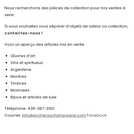
mars 2025
Nous recherchons des pièces de collection pour nos ventes à
février 2025
venir.
janvier 2025
Si vous souhaitez vous séparer d’objets de valeur ou collection,
contactez-nous !
décembre 2024
novembre 2024
Voici un aperçu des articles mis en vente:
octobre 2024
Œuvres d’art
Vins et spiritueux
septembre 2024
Argenterie
Montres
août 2024
Timbres
juin 2024
Monnaies
Bijoux et articles de luxe
mai 2024
Téléphone: 438-387-3100
avril 2024
Courriel:
info@enchereschampagne.com
Facebook
mars 2024
février 2024