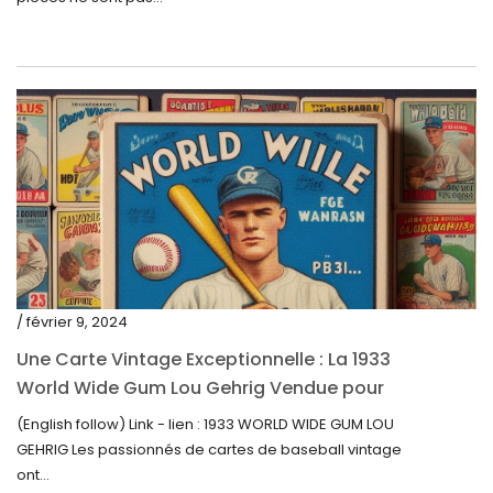
novembre 2021
septembre 2021
août 2021
juillet 2021
juin 2021
mai 2021
avril 2021
mars 2021
/ février 9, 2024
février 2021
Une Carte Vintage Exceptionnelle : La 1933
janvier 2021
World Wide Gum Lou Gehrig Vendue pour
5500$ aux Enchères
(English follow) Link - lien : 1933 WORLD WIDE GUM LOU
décembre 2020
GEHRIG Les passionnés de cartes de baseball vintage
novembre 2020
ont...