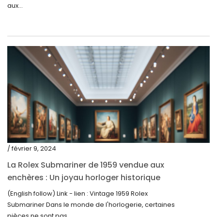
janvier 2023
aux...
décembre 2022
novembre 2022
octobre 2022
septembre 2022
août 2022
juillet 2022
juin 2022
mai 2022
/ février 9, 2024
avril 2022
La Rolex Submariner de 1959 vendue aux
enchères : Un joyau horloger historique
mars 2022
trouve un nouveau propriétaire pour 60 000
(English follow) Link - lien : Vintage 1959 Rolex
février 2022
$
Submariner Dans le monde de l'horlogerie, certaines
décembre 2021
pièces ne sont pas...