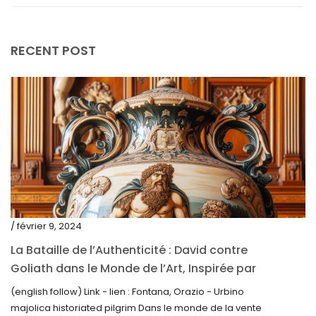
janvier 2024
décembre 2023
RECENT POST
novembre 2023
octobre 2023
septembre 2023
août 2023
juillet 2023
juin 2023
mai 2023
/ février 9, 2024
avril 2023
La Bataille de l’Authenticité : David contre
Goliath dans le Monde de l’Art, Inspirée par
mars 2023
la Découverte de la Gourde en Majolique
(english follow) Link - lien : Fontana, Orazio - Urbino
février 2023
d’Urbino
majolica historiated pilgrim Dans le monde de la vente