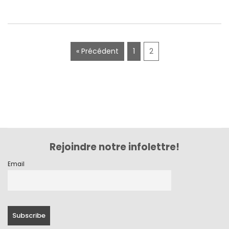
octobre 2020
septembre 2020
juillet 2020
« Précédent
1
2
juin 2020
mai 2020
mars 2020
février 2020
décembre 2019
Rejoindre notre infolettre!
novembre 2019
Email
octobre 2019
septembre 2019
juin 2019
mai 2019