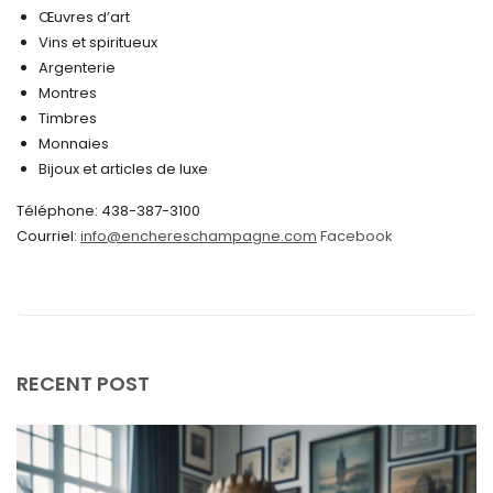
octobre 2024
Œuvres d’art
Vins et spiritueux
septembre 2024
Argenterie
Montres
août 2024
Timbres
juin 2024
Monnaies
Bijoux et articles de luxe
mai 2024
Téléphone: 438-387-3100
avril 2024
Courriel:
info@enchereschampagne.com
Facebook
mars 2024
février 2024
janvier 2024
décembre 2023
RECENT POST
novembre 2023
octobre 2023
septembre 2023