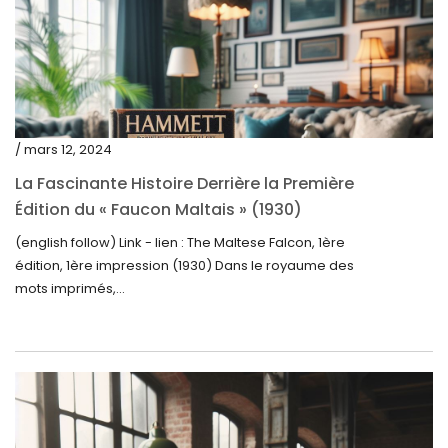
août 2023
juillet 2023
juin 2023
mai 2023
/ mars 12, 2024
avril 2023
La Fascinante Histoire Derrière la Première
Édition du « Faucon Maltais » (1930)
mars 2023
(english follow) Link - lien : The Maltese Falcon, 1ère
février 2023
édition, 1ère impression (1930) Dans le royaume des
janvier 2023
mots imprimés,...
décembre 2022
novembre 2022
octobre 2022
septembre 2022