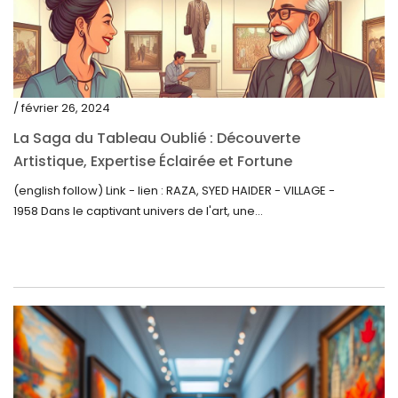
mai 2021
avril 2021
mars 2021
/ février 26, 2024
février 2021
La Saga du Tableau Oublié : Découverte
janvier 2021
Artistique, Expertise Éclairée et Fortune
Inattendue
(english follow) Link - lien : RAZA, SYED HAIDER - VILLAGE -
décembre 2020
1958 Dans le captivant univers de l'art, une...
novembre 2020
octobre 2020
septembre 2020
juillet 2020
juin 2020
mai 2020