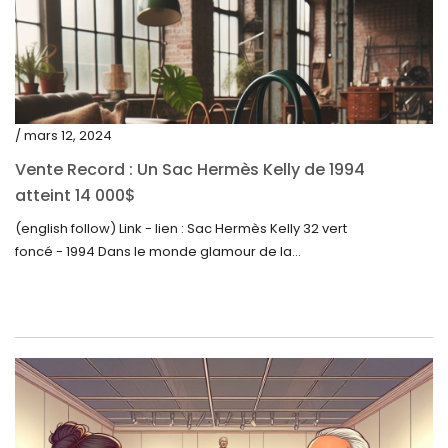
août 2022
juillet 2022
juin 2022
mai 2022
/ mars 12, 2024
avril 2022
Vente Record : Un Sac Hermès Kelly de 1994
atteint 14 000$
mars 2022
(english follow) Link - lien : Sac Hermès Kelly 32 vert
février 2022
foncé - 1994 Dans le monde glamour de la...
décembre 2021
novembre 2021
septembre 2021
août 2021
juillet 2021
juin 2021