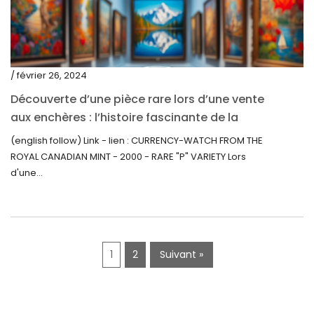
mars 2020
février 2020
décembre 2019
/ février 26, 2024
novembre 2019
Découverte d’une pièce rare lors d’une vente
octobre 2019
aux enchères : l’histoire fascinante de la
Monnaie-Montre de la Monnaie Royale du
septembre 2019
(english follow) Link - lien : CURRENCY-WATCH FROM THE
Canada (2000) Rare Variété « P »
ROYAL CANADIAN MINT - 2000 - RARE "P" VARIETY Lors
juin 2019
d'une...
mai 2019
avril 2019
1
2
Suivant »