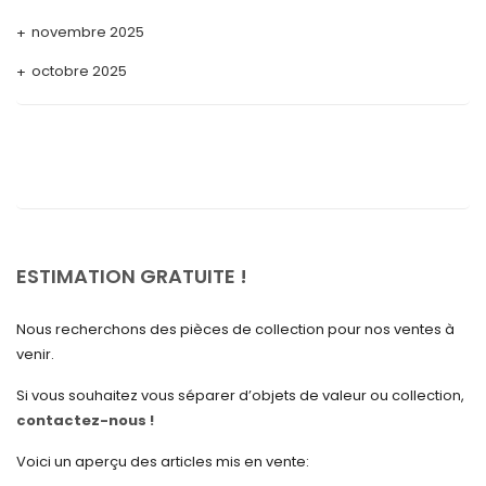
novembre 2025
octobre 2025
septembre 2025
août 2025
juillet 2025
mai 2025
avril 2025
ESTIMATION GRATUITE !
mars 2025
Nous recherchons des pièces de collection pour nos ventes à
février 2025
venir.
janvier 2025
Si vous souhaitez vous séparer d’objets de valeur ou collection,
contactez-nous !
décembre 2024
novembre 2024
Voici un aperçu des articles mis en vente: