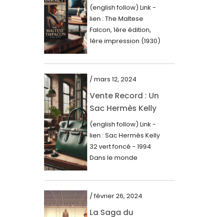
Première Édition
juin 2023
(english follow) Link -
du « Faucon
lien : The Maltese
mai 2023
Maltais » (1930)
Falcon, 1ère édition,
avril 2023
1ère impression (1930)
Dans le royaume des
mars 2023
mots imprimés,...
février 2023
/ mars 12, 2024
janvier 2023
Vente Record : Un
Sac Hermès Kelly
décembre 2022
de 1994 atteint 14
(english follow) Link -
novembre 2022
000$
lien : Sac Hermès Kelly
octobre 2022
32 vert foncé - 1994
Dans le monde
septembre 2022
glamour de la...
août 2022
juillet 2022
/ février 26, 2024
La Saga du
juin 2022