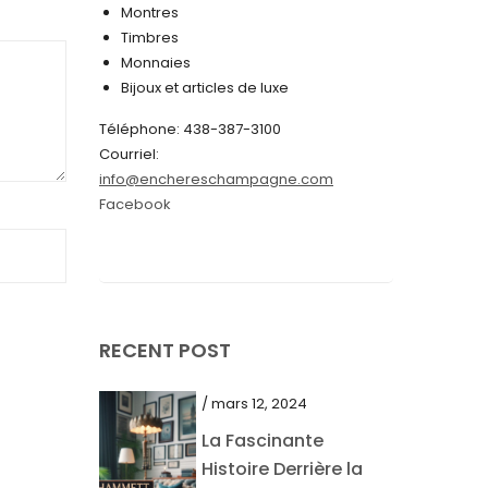
Montres
juin 2024
Timbres
Monnaies
mai 2024
Bijoux et articles de luxe
avril 2024
Téléphone: 438-387-3100
mars 2024
Courriel:
info@enchereschampagne.com
février 2024
Facebook
janvier 2024
décembre 2023
novembre 2023
octobre 2023
RECENT POST
septembre 2023
/ mars 12, 2024
août 2023
La Fascinante
juillet 2023
Histoire Derrière la