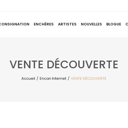
CONSIGNATION
ENCHÈRES
ARTISTES
NOUVELLES
BLOGUE
ACCUEIL
À PROPOS
CONSIGNATION
ENCHÈRES
AR
VENTE DÉCOUVERTE
Accueil
/
Encan Internet
/
VENTE DÉCOUVERTE