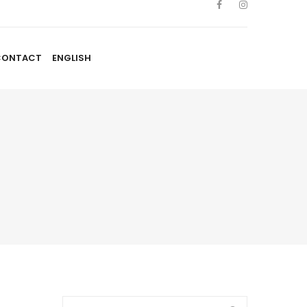
CONTACT
ENGLISH
TISTES
NOUVELLES
BLOGUE
CONTACT
ENGLISH