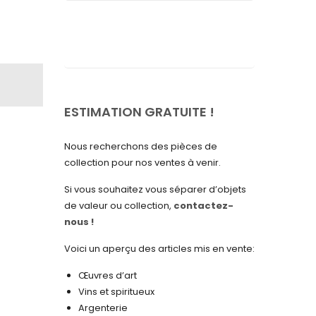
septembre 2025
août 2025
juillet 2025
mai 2025
avril 2025
ESTIMATION GRATUITE !
mars 2025
Nous recherchons des pièces de
février 2025
collection pour nos ventes à venir.
janvier 2025
Si vous souhaitez vous séparer d’objets
de valeur ou collection,
contactez-
décembre 2024
nous !
novembre 2024
Voici un aperçu des articles mis en vente:
octobre 2024
Œuvres d’art
septembre 2024
Vins et spiritueux
Argenterie
août 2024