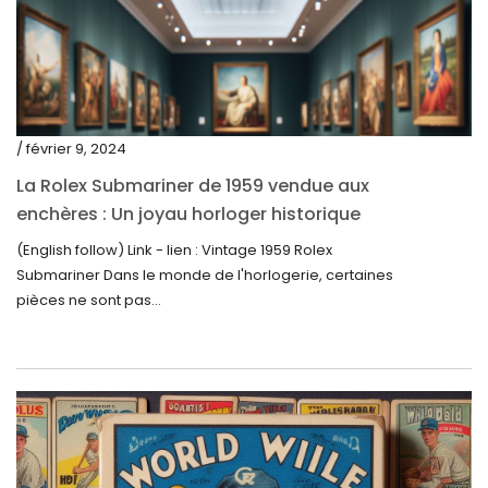
août 2022
juillet 2022
juin 2022
mai 2022
/ février 9, 2024
avril 2022
La Rolex Submariner de 1959 vendue aux
enchères : Un joyau horloger historique
mars 2022
trouve un nouveau propriétaire pour 60 000
(English follow) Link - lien : Vintage 1959 Rolex
février 2022
$
Submariner Dans le monde de l'horlogerie, certaines
décembre 2021
pièces ne sont pas...
novembre 2021
septembre 2021
août 2021
juillet 2021
juin 2021