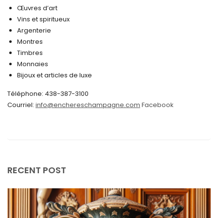
octobre 2024
Œuvres d’art
Vins et spiritueux
septembre 2024
Argenterie
Montres
août 2024
Timbres
juin 2024
Monnaies
Bijoux et articles de luxe
mai 2024
Téléphone: 438-387-3100
avril 2024
Courriel:
info@enchereschampagne.com
Facebook
mars 2024
février 2024
janvier 2024
décembre 2023
RECENT POST
novembre 2023
octobre 2023
septembre 2023