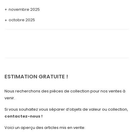
novembre 2025
octobre 2025
septembre 2025
août 2025
juillet 2025
mai 2025
avril 2025
ESTIMATION GRATUITE !
mars 2025
Nous recherchons des pièces de collection pour nos ventes à
février 2025
venir.
janvier 2025
Si vous souhaitez vous séparer d’objets de valeur ou collection,
contactez-nous !
décembre 2024
novembre 2024
Voici un aperçu des articles mis en vente: