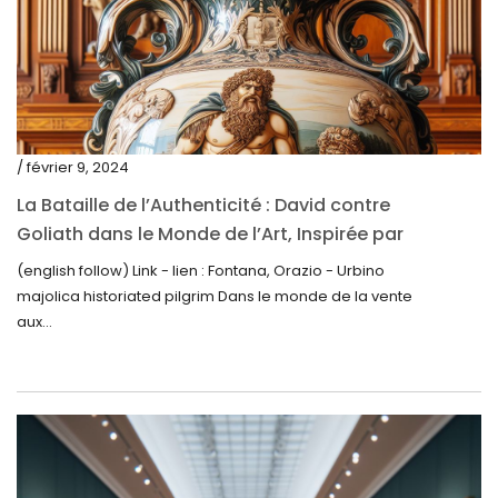
août 2023
juillet 2023
juin 2023
mai 2023
/ février 9, 2024
avril 2023
La Bataille de l’Authenticité : David contre
Goliath dans le Monde de l’Art, Inspirée par
mars 2023
la Découverte de la Gourde en Majolique
(english follow) Link - lien : Fontana, Orazio - Urbino
février 2023
d’Urbino
majolica historiated pilgrim Dans le monde de la vente
janvier 2023
aux...
décembre 2022
novembre 2022
octobre 2022
septembre 2022