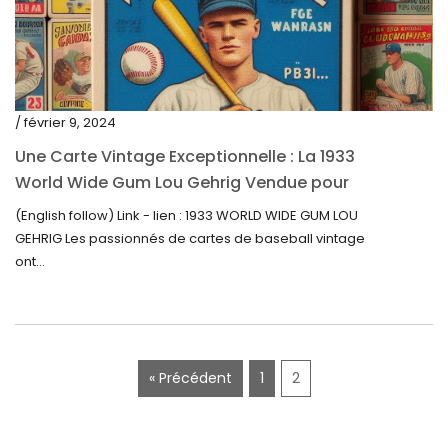
mai 2021
avril 2021
mars 2021
/ février 9, 2024
février 2021
Une Carte Vintage Exceptionnelle : La 1933
janvier 2021
World Wide Gum Lou Gehrig Vendue pour
5500$ aux Enchères
(English follow) Link - lien : 1933 WORLD WIDE GUM LOU
décembre 2020
GEHRIG Les passionnés de cartes de baseball vintage
novembre 2020
ont...
octobre 2020
septembre 2020
juillet 2020
« Précédent
1
2
juin 2020
mai 2020