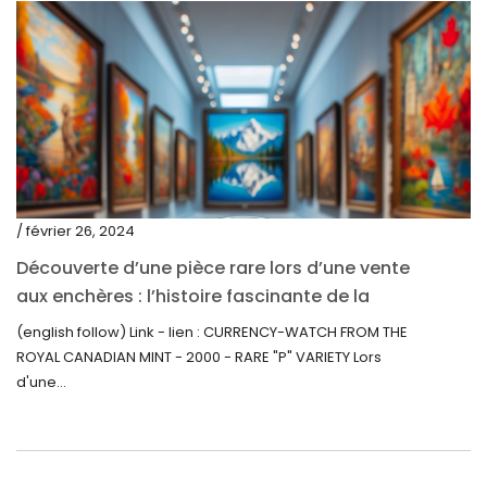
juillet 2020
juin 2020
mai 2020
mars 2020
février 2020
décembre 2019
/ février 26, 2024
novembre 2019
Découverte d’une pièce rare lors d’une vente
octobre 2019
aux enchères : l’histoire fascinante de la
Monnaie-Montre de la Monnaie Royale du
septembre 2019
(english follow) Link - lien : CURRENCY-WATCH FROM THE
Canada (2000) Rare Variété « P »
ROYAL CANADIAN MINT - 2000 - RARE "P" VARIETY Lors
juin 2019
d'une...
mai 2019
avril 2019