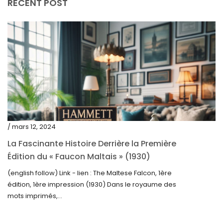
RECENT POST
novembre 2023
octobre 2023
septembre 2023
août 2023
juillet 2023
juin 2023
mai 2023
/ mars 12, 2024
avril 2023
La Fascinante Histoire Derrière la Première
Édition du « Faucon Maltais » (1930)
mars 2023
(english follow) Link - lien : The Maltese Falcon, 1ère
février 2023
édition, 1ère impression (1930) Dans le royaume des
janvier 2023
mots imprimés,...
décembre 2022