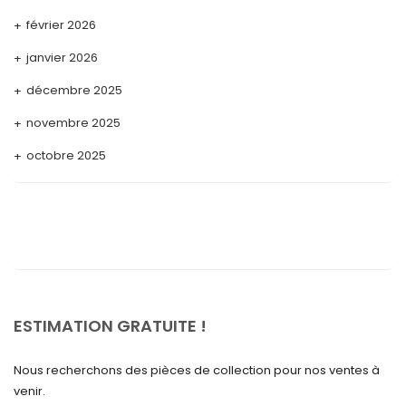
février 2026
janvier 2026
décembre 2025
novembre 2025
octobre 2025
septembre 2025
août 2025
juillet 2025
mai 2025
avril 2025
ESTIMATION GRATUITE !
mars 2025
Nous recherchons des pièces de collection pour nos ventes à
février 2025
venir.