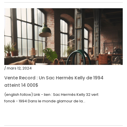
novembre 2022
octobre 2022
septembre 2022
août 2022
juillet 2022
juin 2022
mai 2022
/ mars 12, 2024
avril 2022
Vente Record : Un Sac Hermès Kelly de 1994
atteint 14 000$
mars 2022
(english follow) Link - lien : Sac Hermès Kelly 32 vert
février 2022
foncé - 1994 Dans le monde glamour de la...
décembre 2021
novembre 2021
septembre 2021