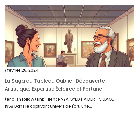
août 2021
juillet 2021
juin 2021
mai 2021
avril 2021
mars 2021
/ février 26, 2024
février 2021
La Saga du Tableau Oublié : Découverte
janvier 2021
Artistique, Expertise Éclairée et Fortune
Inattendue
(english follow) Link - lien : RAZA, SYED HAIDER - VILLAGE -
décembre 2020
1958 Dans le captivant univers de l'art, une...
novembre 2020
octobre 2020
septembre 2020