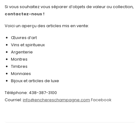
janvier 2025
Si vous souhaitez vous séparer d’objets de valeur ou collection,
contactez-nous !
décembre 2024
novembre 2024
Voici un aperçu des articles mis en vente:
octobre 2024
Œuvres d’art
Vins et spiritueux
septembre 2024
Argenterie
Montres
août 2024
Timbres
juin 2024
Monnaies
Bijoux et articles de luxe
mai 2024
Téléphone: 438-387-3100
avril 2024
Courriel:
info@enchereschampagne.com
Facebook
mars 2024
février 2024
janvier 2024
décembre 2023