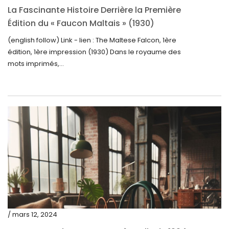
avril 2023
La Fascinante Histoire Derrière la Première
Édition du « Faucon Maltais » (1930)
mars 2023
(english follow) Link - lien : The Maltese Falcon, 1ère
février 2023
édition, 1ère impression (1930) Dans le royaume des
janvier 2023
mots imprimés,...
décembre 2022
novembre 2022
octobre 2022
septembre 2022
août 2022
juillet 2022
juin 2022
mai 2022
/ mars 12, 2024
avril 2022