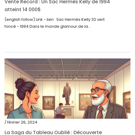
Vente Record : Un Sac Hermès Kelly de 1994
atteint 14 000$
mars 2022
(english follow) Link - lien : Sac Hermès Kelly 32 vert
février 2022
foncé - 1994 Dans le monde glamour de la...
décembre 2021
novembre 2021
septembre 2021
août 2021
juillet 2021
juin 2021
mai 2021
avril 2021
mars 2021
/ février 26, 2024
février 2021
La Saga du Tableau Oublié : Découverte