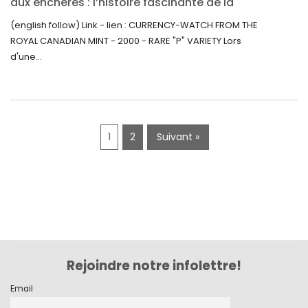
aux enchères : l’histoire fascinante de la
Monnaie-Montre de la Monnaie Royale du
septembre 2019
(english follow) Link - lien : CURRENCY-WATCH FROM THE
Canada (2000) Rare Variété « P »
ROYAL CANADIAN MINT - 2000 - RARE "P" VARIETY Lors
juin 2019
d'une...
mai 2019
avril 2019
1
2
Suivant »
Rejoindre notre infolettre!
Email