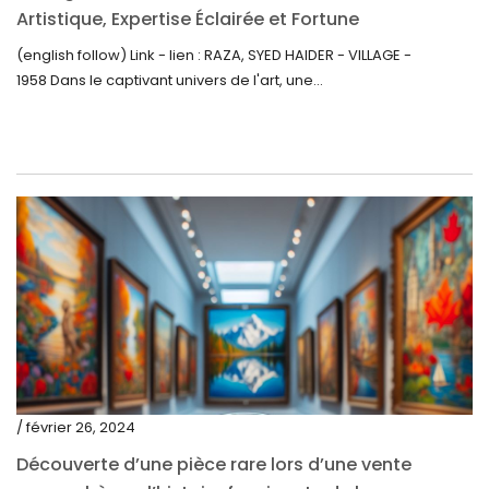
janvier 2021
Artistique, Expertise Éclairée et Fortune
Inattendue
(english follow) Link - lien : RAZA, SYED HAIDER - VILLAGE -
décembre 2020
1958 Dans le captivant univers de l'art, une...
novembre 2020
octobre 2020
septembre 2020
juillet 2020
juin 2020
mai 2020
mars 2020
février 2020
décembre 2019
/ février 26, 2024
novembre 2019
Découverte d’une pièce rare lors d’une vente
octobre 2019