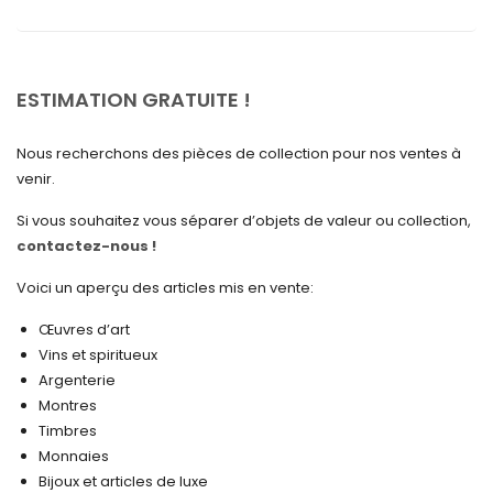
juillet 2025
mai 2025
avril 2025
ESTIMATION GRATUITE !
mars 2025
Nous recherchons des pièces de collection pour nos ventes à
février 2025
venir.
janvier 2025
Si vous souhaitez vous séparer d’objets de valeur ou collection,
contactez-nous !
décembre 2024
novembre 2024
Voici un aperçu des articles mis en vente:
octobre 2024
Œuvres d’art
Vins et spiritueux
septembre 2024
Argenterie
Montres
août 2024
Timbres
juin 2024
Monnaies
Bijoux et articles de luxe
mai 2024