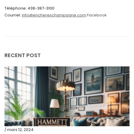
Téléphone: 438-387-3100
avril 2024
Courriel:
info@enchereschampagne.com
Facebook
mars 2024
février 2024
janvier 2024
décembre 2023
RECENT POST
novembre 2023
octobre 2023
septembre 2023
août 2023
juillet 2023
juin 2023
mai 2023
/ mars 12, 2024