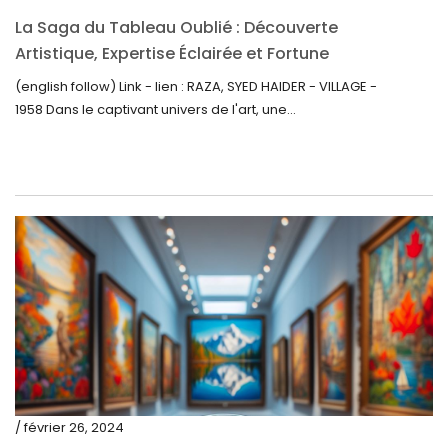
février 2021
La Saga du Tableau Oublié : Découverte
janvier 2021
Artistique, Expertise Éclairée et Fortune
Inattendue
(english follow) Link - lien : RAZA, SYED HAIDER - VILLAGE -
décembre 2020
1958 Dans le captivant univers de l'art, une...
novembre 2020
octobre 2020
septembre 2020
juillet 2020
juin 2020
mai 2020
mars 2020
février 2020
décembre 2019
/ février 26, 2024
novembre 2019