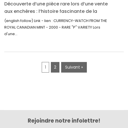
Découverte d’une pièce rare lors d’une vente
octobre 2019
aux enchères : l’histoire fascinante de la
Monnaie-Montre de la Monnaie Royale du
septembre 2019
(english follow) Link - lien : CURRENCY-WATCH FROM THE
Canada (2000) Rare Variété « P »
ROYAL CANADIAN MINT - 2000 - RARE "P" VARIETY Lors
juin 2019
d'une...
mai 2019
avril 2019
1
2
Suivant »
Rejoindre notre infolettre!