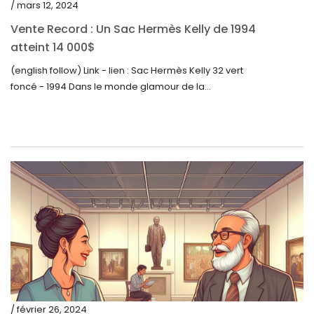
/ mars 12, 2024
avril 2022
Vente Record : Un Sac Hermès Kelly de 1994
atteint 14 000$
mars 2022
(english follow) Link - lien : Sac Hermès Kelly 32 vert
février 2022
foncé - 1994 Dans le monde glamour de la...
décembre 2021
novembre 2021
septembre 2021
août 2021
juillet 2021
juin 2021
mai 2021
avril 2021
mars 2021
/ février 26, 2024