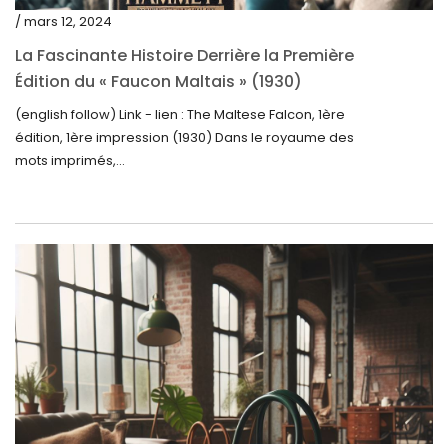
mai 2023
/ mars 12, 2024
avril 2023
La Fascinante Histoire Derrière la Première
Édition du « Faucon Maltais » (1930)
mars 2023
(english follow) Link - lien : The Maltese Falcon, 1ère
février 2023
édition, 1ère impression (1930) Dans le royaume des
janvier 2023
mots imprimés,...
décembre 2022
novembre 2022
octobre 2022
septembre 2022
août 2022
juillet 2022
juin 2022
mai 2022