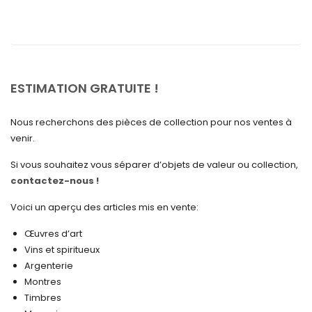
août 2025
juillet 2025
mai 2025
avril 2025
ESTIMATION GRATUITE !
mars 2025
Nous recherchons des pièces de collection pour nos ventes à
février 2025
venir.
janvier 2025
Si vous souhaitez vous séparer d’objets de valeur ou collection,
contactez-nous !
décembre 2024
novembre 2024
Voici un aperçu des articles mis en vente:
octobre 2024
Œuvres d’art
Vins et spiritueux
septembre 2024
Argenterie
Montres
août 2024
Timbres
juin 2024