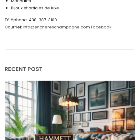
Monnaies
Bijoux et articles de luxe
mai 2024
Téléphone: 438-387-3100
avril 2024
Courriel:
info@enchereschampagne.com
Facebook
mars 2024
février 2024
janvier 2024
décembre 2023
RECENT POST
novembre 2023
octobre 2023
septembre 2023
août 2023
juillet 2023
juin 2023