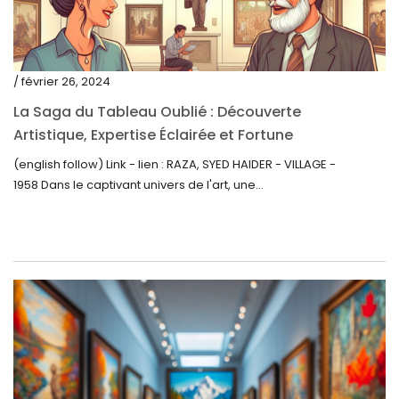
mai 2021
avril 2021
mars 2021
/ février 26, 2024
février 2021
La Saga du Tableau Oublié : Découverte
janvier 2021
Artistique, Expertise Éclairée et Fortune
Inattendue
(english follow) Link - lien : RAZA, SYED HAIDER - VILLAGE -
décembre 2020
1958 Dans le captivant univers de l'art, une...
novembre 2020
octobre 2020
septembre 2020
juillet 2020
juin 2020
mai 2020
mars 2020