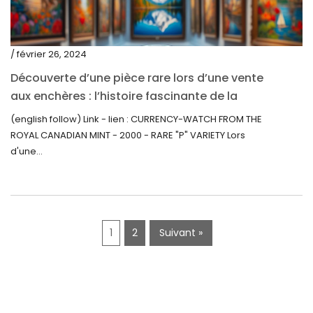
février 2020
décembre 2019
/ février 26, 2024
novembre 2019
Découverte d’une pièce rare lors d’une vente
octobre 2019
aux enchères : l’histoire fascinante de la
Monnaie-Montre de la Monnaie Royale du
septembre 2019
(english follow) Link - lien : CURRENCY-WATCH FROM THE
Canada (2000) Rare Variété « P »
ROYAL CANADIAN MINT - 2000 - RARE "P" VARIETY Lors
juin 2019
d'une...
mai 2019
avril 2019
1
2
Suivant »