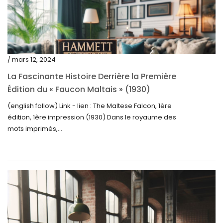
août 2023
juillet 2023
juin 2023
mai 2023
/ mars 12, 2024
avril 2023
La Fascinante Histoire Derrière la Première
Édition du « Faucon Maltais » (1930)
mars 2023
(english follow) Link - lien : The Maltese Falcon, 1ère
février 2023
édition, 1ère impression (1930) Dans le royaume des
janvier 2023
mots imprimés,...
décembre 2022
novembre 2022
octobre 2022
septembre 2022
août 2022