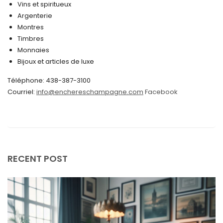
Vins et spiritueux
septembre 2024
Argenterie
Montres
août 2024
Timbres
juin 2024
Monnaies
Bijoux et articles de luxe
mai 2024
Téléphone: 438-387-3100
avril 2024
Courriel:
info@enchereschampagne.com
Facebook
mars 2024
février 2024
janvier 2024
décembre 2023
RECENT POST
novembre 2023
octobre 2023
septembre 2023