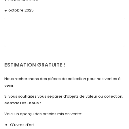
octobre 2025
septembre 2025
août 2025
juillet 2025
mai 2025
avril 2025
ESTIMATION GRATUITE !
mars 2025
Nous recherchons des pièces de collection pour nos ventes à
février 2025
venir.
janvier 2025
Si vous souhaitez vous séparer d’objets de valeur ou collection,
contactez-nous !
décembre 2024
novembre 2024
Voici un aperçu des articles mis en vente:
octobre 2024
Œuvres d’art