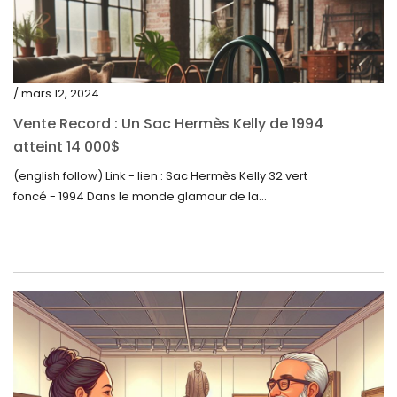
juillet 2022
juin 2022
mai 2022
/ mars 12, 2024
avril 2022
Vente Record : Un Sac Hermès Kelly de 1994
atteint 14 000$
mars 2022
(english follow) Link - lien : Sac Hermès Kelly 32 vert
février 2022
foncé - 1994 Dans le monde glamour de la...
décembre 2021
novembre 2021
septembre 2021
août 2021
juillet 2021
juin 2021