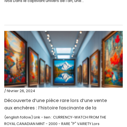
1958 Dans le captivant univers de l'art, une...
novembre 2020
octobre 2020
septembre 2020
juillet 2020
juin 2020
mai 2020
mars 2020
février 2020
décembre 2019
/ février 26, 2024
novembre 2019
Découverte d’une pièce rare lors d’une vente
octobre 2019
aux enchères : l’histoire fascinante de la
Monnaie-Montre de la Monnaie Royale du
septembre 2019
(english follow) Link - lien : CURRENCY-WATCH FROM THE
Canada (2000) Rare Variété « P »
ROYAL CANADIAN MINT - 2000 - RARE "P" VARIETY Lors
juin 2019