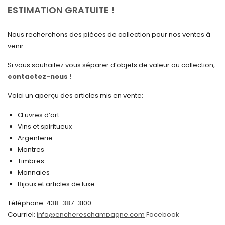
avril 2025
ESTIMATION GRATUITE !
mars 2025
Nous recherchons des pièces de collection pour nos ventes à
février 2025
venir.
janvier 2025
Si vous souhaitez vous séparer d’objets de valeur ou collection,
contactez-nous !
décembre 2024
novembre 2024
Voici un aperçu des articles mis en vente:
octobre 2024
Œuvres d’art
Vins et spiritueux
septembre 2024
Argenterie
Montres
août 2024
Timbres
juin 2024
Monnaies
Bijoux et articles de luxe
mai 2024
Téléphone: 438-387-3100
avril 2024
Courriel:
info@enchereschampagne.com
Facebook
mars 2024