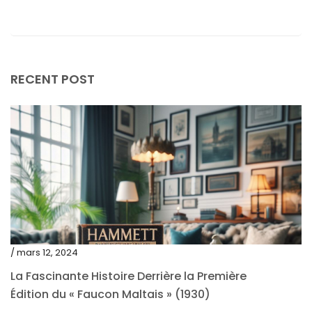
février 2024
janvier 2024
décembre 2023
RECENT POST
novembre 2023
octobre 2023
septembre 2023
août 2023
juillet 2023
juin 2023
mai 2023
/ mars 12, 2024
avril 2023
La Fascinante Histoire Derrière la Première
Édition du « Faucon Maltais » (1930)
mars 2023