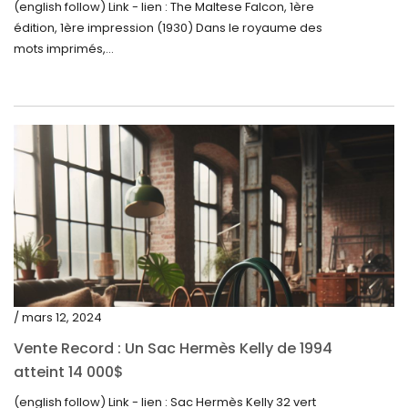
(english follow) Link - lien : The Maltese Falcon, 1ère
février 2023
édition, 1ère impression (1930) Dans le royaume des
janvier 2023
mots imprimés,...
décembre 2022
novembre 2022
octobre 2022
septembre 2022
août 2022
juillet 2022
juin 2022
mai 2022
/ mars 12, 2024
avril 2022
Vente Record : Un Sac Hermès Kelly de 1994
atteint 14 000$
mars 2022
(english follow) Link - lien : Sac Hermès Kelly 32 vert
février 2022