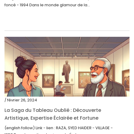
foncé - 1994 Dans le monde glamour de la...
décembre 2021
novembre 2021
septembre 2021
août 2021
juillet 2021
juin 2021
mai 2021
avril 2021
mars 2021
/ février 26, 2024
février 2021
La Saga du Tableau Oublié : Découverte
janvier 2021
Artistique, Expertise Éclairée et Fortune
Inattendue
(english follow) Link - lien : RAZA, SYED HAIDER - VILLAGE -
décembre 2020