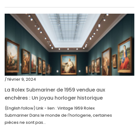
novembre 2022
octobre 2022
septembre 2022
août 2022
juillet 2022
juin 2022
mai 2022
/ février 9, 2024
avril 2022
La Rolex Submariner de 1959 vendue aux
enchères : Un joyau horloger historique
mars 2022
trouve un nouveau propriétaire pour 60 000
(English follow) Link - lien : Vintage 1959 Rolex
février 2022
$
Submariner Dans le monde de l'horlogerie, certaines
décembre 2021
pièces ne sont pas...
novembre 2021