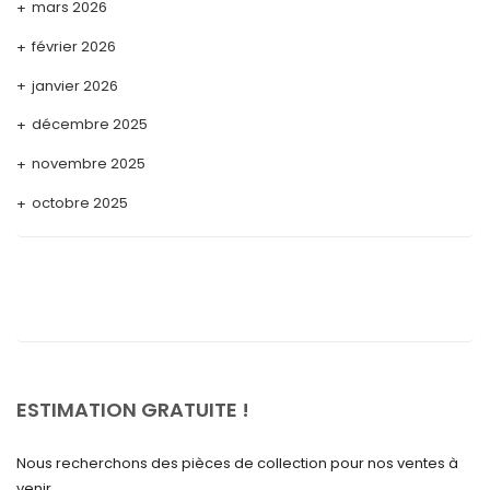
mars 2026
février 2026
janvier 2026
décembre 2025
novembre 2025
octobre 2025
septembre 2025
août 2025
juillet 2025
mai 2025
avril 2025
ESTIMATION GRATUITE !
mars 2025
Nous recherchons des pièces de collection pour nos ventes à
février 2025
venir.