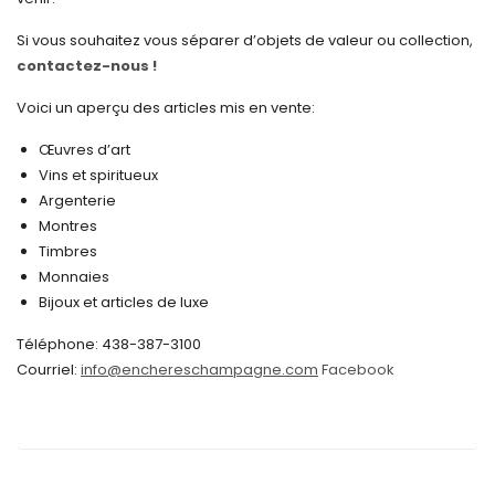
janvier 2025
Si vous souhaitez vous séparer d’objets de valeur ou collection,
contactez-nous !
décembre 2024
novembre 2024
Voici un aperçu des articles mis en vente:
octobre 2024
Œuvres d’art
Vins et spiritueux
septembre 2024
Argenterie
Montres
août 2024
Timbres
juin 2024
Monnaies
Bijoux et articles de luxe
mai 2024
Téléphone: 438-387-3100
avril 2024
Courriel:
info@enchereschampagne.com
Facebook
mars 2024
février 2024
janvier 2024