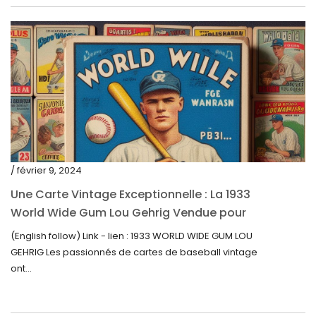
septembre 2021
août 2021
juillet 2021
juin 2021
mai 2021
avril 2021
mars 2021
/ février 9, 2024
février 2021
Une Carte Vintage Exceptionnelle : La 1933
janvier 2021
World Wide Gum Lou Gehrig Vendue pour
5500$ aux Enchères
(English follow) Link - lien : 1933 WORLD WIDE GUM LOU
décembre 2020
GEHRIG Les passionnés de cartes de baseball vintage
novembre 2020
ont...
octobre 2020
septembre 2020