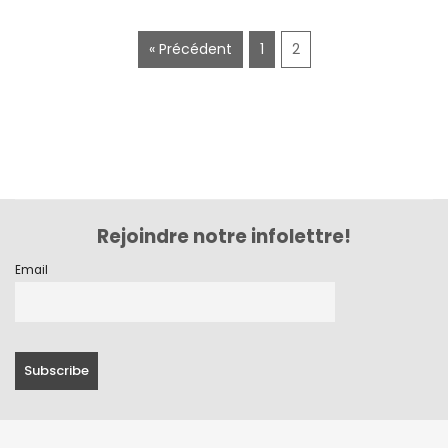
juillet 2020
« Précédent
1
2
juin 2020
mai 2020
mars 2020
février 2020
décembre 2019
Rejoindre notre infolettre!
novembre 2019
Email
octobre 2019
septembre 2019
juin 2019
mai 2019
avril 2019