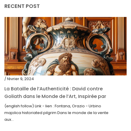
décembre 2023
RECENT POST
novembre 2023
octobre 2023
septembre 2023
août 2023
juillet 2023
juin 2023
mai 2023
/ février 9, 2024
avril 2023
La Bataille de l’Authenticité : David contre
Goliath dans le Monde de l’Art, Inspirée par
mars 2023
la Découverte de la Gourde en Majolique
(english follow) Link - lien : Fontana, Orazio - Urbino
février 2023
d’Urbino
majolica historiated pilgrim Dans le monde de la vente
janvier 2023
aux...
décembre 2022