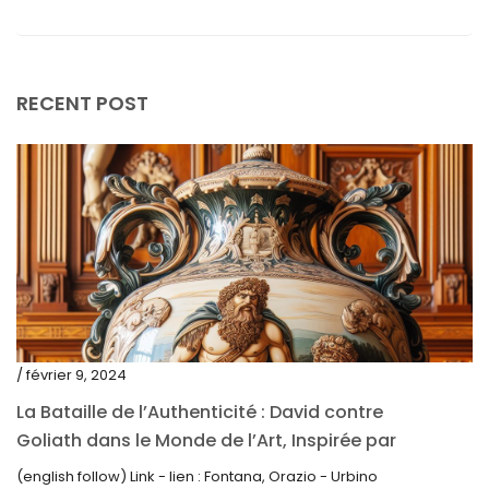
février 2024
janvier 2024
décembre 2023
RECENT POST
novembre 2023
octobre 2023
septembre 2023
août 2023
juillet 2023
juin 2023
mai 2023
/ février 9, 2024
avril 2023
La Bataille de l’Authenticité : David contre
Goliath dans le Monde de l’Art, Inspirée par
mars 2023
la Découverte de la Gourde en Majolique
(english follow) Link - lien : Fontana, Orazio - Urbino
février 2023