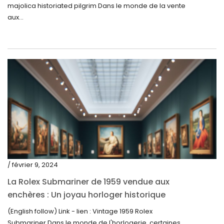
d’Urbino
majolica historiated pilgrim Dans le monde de la vente
janvier 2023
aux...
décembre 2022
novembre 2022
octobre 2022
septembre 2022
août 2022
juillet 2022
juin 2022
mai 2022
/ février 9, 2024
avril 2022
La Rolex Submariner de 1959 vendue aux
enchères : Un joyau horloger historique
mars 2022
trouve un nouveau propriétaire pour 60 000
(English follow) Link - lien : Vintage 1959 Rolex
février 2022
$
Submariner Dans le monde de l'horlogerie, certaines