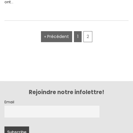
ont...
octobre 2020
septembre 2020
juillet 2020
« Précédent
1
2
juin 2020
mai 2020
mars 2020
février 2020
décembre 2019
Rejoindre notre infolettre!
novembre 2019
Email
octobre 2019
septembre 2019
juin 2019