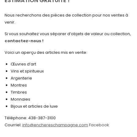
ESTIMATION GRATUITE !
mars 2025
Nous recherchons des pièces de collection pour nos ventes à
février 2025
venir.
janvier 2025
Si vous souhaitez vous séparer d’objets de valeur ou collection,
contactez-nous !
décembre 2024
novembre 2024
Voici un aperçu des articles mis en vente:
octobre 2024
Œuvres d’art
Vins et spiritueux
septembre 2024
Argenterie
Montres
août 2024
Timbres
juin 2024
Monnaies
Bijoux et articles de luxe
mai 2024
Téléphone: 438-387-3100
avril 2024
Courriel:
info@enchereschampagne.com
Facebook
mars 2024