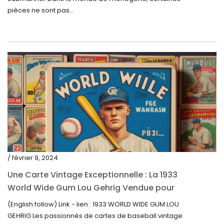
décembre 2021
pièces ne sont pas...
novembre 2021
septembre 2021
août 2021
juillet 2021
juin 2021
mai 2021
avril 2021
mars 2021
/ février 9, 2024
février 2021
Une Carte Vintage Exceptionnelle : La 1933
janvier 2021
World Wide Gum Lou Gehrig Vendue pour
5500$ aux Enchères
(English follow) Link - lien : 1933 WORLD WIDE GUM LOU
décembre 2020
GEHRIG Les passionnés de cartes de baseball vintage
novembre 2020