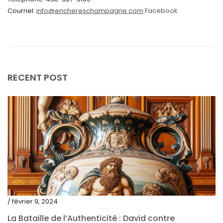
Courriel:
info@enchereschampagne.com
Facebook
mars 2024
février 2024
janvier 2024
décembre 2023
RECENT POST
novembre 2023
octobre 2023
septembre 2023
août 2023
juillet 2023
juin 2023
mai 2023
/ février 9, 2024
avril 2023
La Bataille de l’Authenticité : David contre