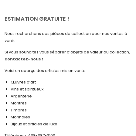
mai 2025
avril 2025
ESTIMATION GRATUITE !
mars 2025
Nous recherchons des pièces de collection pour nos ventes à
février 2025
venir.
janvier 2025
Si vous souhaitez vous séparer d’objets de valeur ou collection,
contactez-nous !
décembre 2024
novembre 2024
Voici un aperçu des articles mis en vente:
octobre 2024
Œuvres d’art
Vins et spiritueux
septembre 2024
Argenterie
Montres
août 2024
Timbres
juin 2024
Monnaies
Bijoux et articles de luxe
mai 2024
Téléphone: 438-387-3100
avril 2024