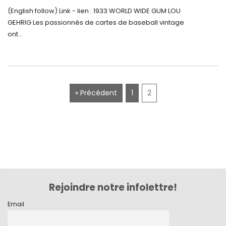
5500$ aux Enchères
(English follow) Link - lien : 1933 WORLD WIDE GUM LOU
décembre 2020
GEHRIG Les passionnés de cartes de baseball vintage
novembre 2020
ont...
octobre 2020
septembre 2020
juillet 2020
« Précédent
1
2
juin 2020
mai 2020
mars 2020
février 2020
décembre 2019
Rejoindre notre infolettre!
novembre 2019
Email
octobre 2019