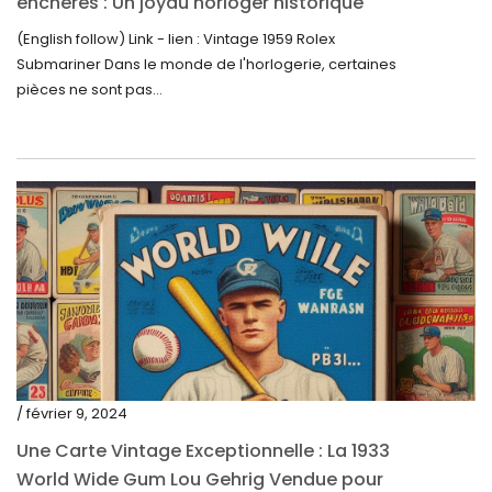
enchères : Un joyau horloger historique
mars 2022
trouve un nouveau propriétaire pour 60 000
(English follow) Link - lien : Vintage 1959 Rolex
février 2022
$
Submariner Dans le monde de l'horlogerie, certaines
décembre 2021
pièces ne sont pas...
novembre 2021
septembre 2021
août 2021
juillet 2021
juin 2021
mai 2021
avril 2021
mars 2021
/ février 9, 2024
février 2021
Une Carte Vintage Exceptionnelle : La 1933
janvier 2021
World Wide Gum Lou Gehrig Vendue pour