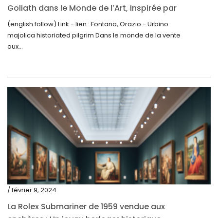
Goliath dans le Monde de l’Art, Inspirée par
mars 2023
la Découverte de la Gourde en Majolique
(english follow) Link - lien : Fontana, Orazio - Urbino
février 2023
d’Urbino
majolica historiated pilgrim Dans le monde de la vente
janvier 2023
aux...
décembre 2022
novembre 2022
octobre 2022
septembre 2022
août 2022
juillet 2022
juin 2022
mai 2022
/ février 9, 2024
avril 2022
La Rolex Submariner de 1959 vendue aux