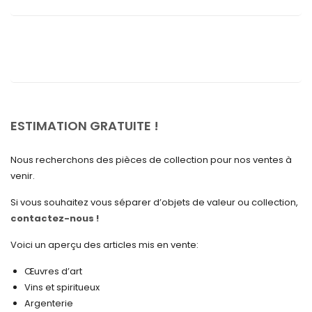
septembre 2025
août 2025
juillet 2025
mai 2025
avril 2025
ESTIMATION GRATUITE !
mars 2025
Nous recherchons des pièces de collection pour nos ventes à
février 2025
venir.
janvier 2025
Si vous souhaitez vous séparer d’objets de valeur ou collection,
contactez-nous !
décembre 2024
novembre 2024
Voici un aperçu des articles mis en vente:
octobre 2024
Œuvres d’art
Vins et spiritueux
septembre 2024
Argenterie