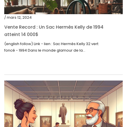
juin 2022
mai 2022
/ mars 12, 2024
avril 2022
Vente Record : Un Sac Hermès Kelly de 1994
atteint 14 000$
mars 2022
(english follow) Link - lien : Sac Hermès Kelly 32 vert
février 2022
foncé - 1994 Dans le monde glamour de la...
décembre 2021
novembre 2021
septembre 2021
août 2021
juillet 2021
juin 2021
mai 2021
avril 2021