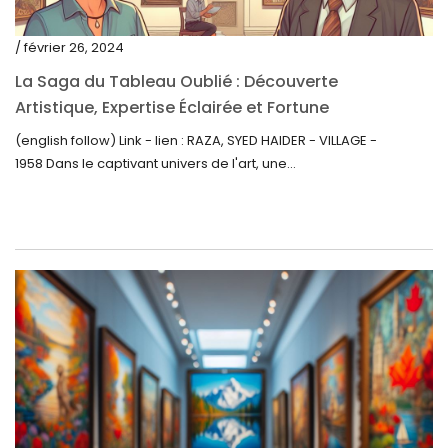
mars 2021
/ février 26, 2024
février 2021
La Saga du Tableau Oublié : Découverte
janvier 2021
Artistique, Expertise Éclairée et Fortune
Inattendue
(english follow) Link - lien : RAZA, SYED HAIDER - VILLAGE -
décembre 2020
1958 Dans le captivant univers de l'art, une...
novembre 2020
octobre 2020
septembre 2020
juillet 2020
juin 2020
mai 2020
mars 2020
février 2020