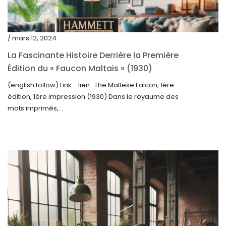
juin 2023
mai 2023
/ mars 12, 2024
avril 2023
La Fascinante Histoire Derrière la Première
Édition du « Faucon Maltais » (1930)
mars 2023
(english follow) Link - lien : The Maltese Falcon, 1ère
février 2023
édition, 1ère impression (1930) Dans le royaume des
janvier 2023
mots imprimés,...
décembre 2022
novembre 2022
octobre 2022
septembre 2022
août 2022
juillet 2022