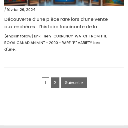
décembre 2019
/ février 26, 2024
novembre 2019
Découverte d’une pièce rare lors d’une vente
octobre 2019
aux enchères : l’histoire fascinante de la
Monnaie-Montre de la Monnaie Royale du
septembre 2019
(english follow) Link - lien : CURRENCY-WATCH FROM THE
Canada (2000) Rare Variété « P »
ROYAL CANADIAN MINT - 2000 - RARE "P" VARIETY Lors
juin 2019
d'une...
mai 2019
avril 2019
1
2
Suivant »