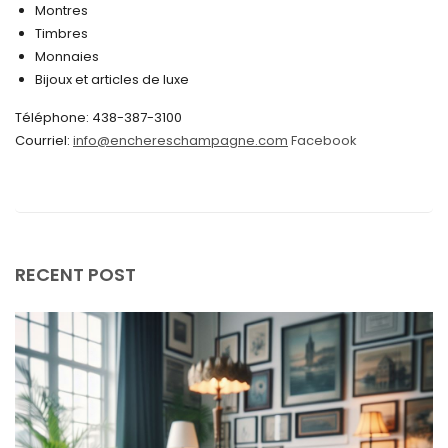
Montres
août 2024
Timbres
juin 2024
Monnaies
Bijoux et articles de luxe
mai 2024
Téléphone: 438-387-3100
avril 2024
Courriel:
info@enchereschampagne.com
Facebook
mars 2024
février 2024
janvier 2024
décembre 2023
RECENT POST
novembre 2023
octobre 2023
septembre 2023
août 2023
juillet 2023