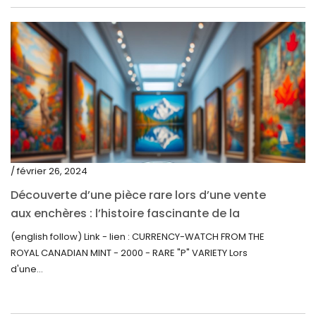
septembre 2020
juillet 2020
juin 2020
mai 2020
mars 2020
février 2020
décembre 2019
/ février 26, 2024
novembre 2019
Découverte d’une pièce rare lors d’une vente
octobre 2019
aux enchères : l’histoire fascinante de la
Monnaie-Montre de la Monnaie Royale du
septembre 2019
(english follow) Link - lien : CURRENCY-WATCH FROM THE
Canada (2000) Rare Variété « P »
ROYAL CANADIAN MINT - 2000 - RARE "P" VARIETY Lors
juin 2019
d'une...
mai 2019
avril 2019