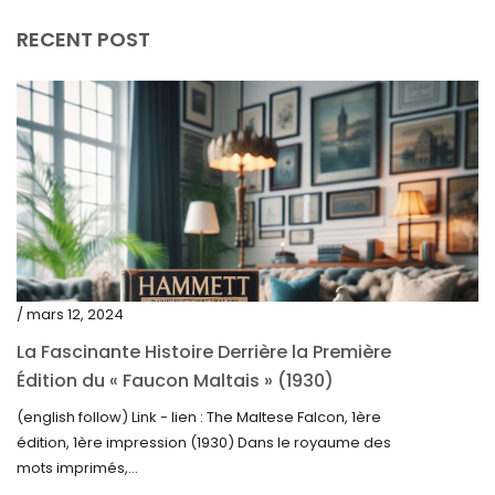
décembre 2023
RECENT POST
novembre 2023
octobre 2023
septembre 2023
août 2023
juillet 2023
juin 2023
mai 2023
/ mars 12, 2024
avril 2023
La Fascinante Histoire Derrière la Première
Édition du « Faucon Maltais » (1930)
mars 2023
(english follow) Link - lien : The Maltese Falcon, 1ère
février 2023
édition, 1ère impression (1930) Dans le royaume des
janvier 2023
mots imprimés,...