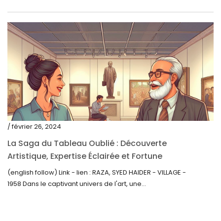
septembre 2021
août 2021
juillet 2021
juin 2021
mai 2021
avril 2021
mars 2021
/ février 26, 2024
février 2021
La Saga du Tableau Oublié : Découverte
janvier 2021
Artistique, Expertise Éclairée et Fortune
Inattendue
(english follow) Link - lien : RAZA, SYED HAIDER - VILLAGE -
décembre 2020
1958 Dans le captivant univers de l'art, une...
novembre 2020
octobre 2020