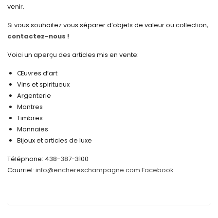
février 2025
venir.
janvier 2025
Si vous souhaitez vous séparer d’objets de valeur ou collection,
contactez-nous !
décembre 2024
novembre 2024
Voici un aperçu des articles mis en vente:
octobre 2024
Œuvres d’art
Vins et spiritueux
septembre 2024
Argenterie
Montres
août 2024
Timbres
juin 2024
Monnaies
Bijoux et articles de luxe
mai 2024
Téléphone: 438-387-3100
avril 2024
Courriel:
info@enchereschampagne.com
Facebook
mars 2024
février 2024
janvier 2024