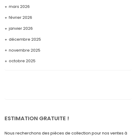
mars 2026
février 2026
janvier 2026
décembre 2025
novembre 2025
octobre 2025
septembre 2025
août 2025
juillet 2025
mai 2025
avril 2025
ESTIMATION GRATUITE !
mars 2025
Nous recherchons des pièces de collection pour nos ventes à