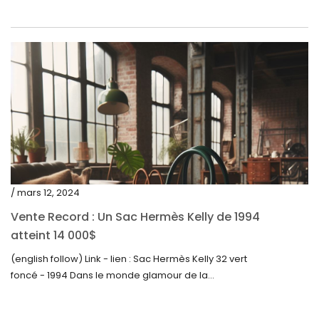
décembre 2022
novembre 2022
octobre 2022
septembre 2022
août 2022
juillet 2022
juin 2022
mai 2022
/ mars 12, 2024
avril 2022
Vente Record : Un Sac Hermès Kelly de 1994
atteint 14 000$
mars 2022
(english follow) Link - lien : Sac Hermès Kelly 32 vert
février 2022
foncé - 1994 Dans le monde glamour de la...
décembre 2021
novembre 2021