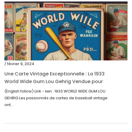
août 2021
juillet 2021
juin 2021
mai 2021
avril 2021
mars 2021
/ février 9, 2024
février 2021
Une Carte Vintage Exceptionnelle : La 1933
janvier 2021
World Wide Gum Lou Gehrig Vendue pour
5500$ aux Enchères
(English follow) Link - lien : 1933 WORLD WIDE GUM LOU
décembre 2020
GEHRIG Les passionnés de cartes de baseball vintage
novembre 2020
ont...
octobre 2020
septembre 2020