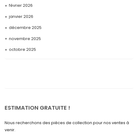
février 2026
janvier 2026
décembre 2025
novembre 2025
octobre 2025
septembre 2025
août 2025
juillet 2025
mai 2025
avril 2025
ESTIMATION GRATUITE !
mars 2025
Nous recherchons des pièces de collection pour nos ventes à
février 2025
venir.