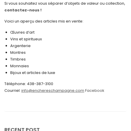
janvier 2025
Si vous souhaitez vous séparer d’objets de valeur ou collection,
contactez-nous !
décembre 2024
novembre 2024
Voici un aperçu des articles mis en vente:
octobre 2024
Œuvres d’art
Vins et spiritueux
septembre 2024
Argenterie
Montres
août 2024
Timbres
juin 2024
Monnaies
Bijoux et articles de luxe
mai 2024
Téléphone: 438-387-3100
avril 2024
Courriel:
info@enchereschampagne.com
Facebook
mars 2024
février 2024
janvier 2024
décembre 2023
RECENT POST