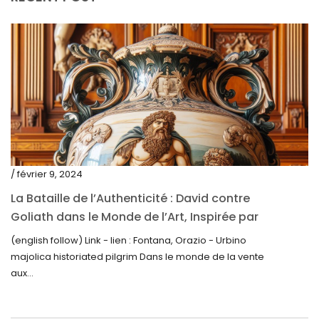
novembre 2023
octobre 2023
septembre 2023
août 2023
juillet 2023
juin 2023
mai 2023
/ février 9, 2024
avril 2023
La Bataille de l’Authenticité : David contre
Goliath dans le Monde de l’Art, Inspirée par
mars 2023
la Découverte de la Gourde en Majolique
(english follow) Link - lien : Fontana, Orazio - Urbino
février 2023
d’Urbino
majolica historiated pilgrim Dans le monde de la vente
janvier 2023
aux...
décembre 2022