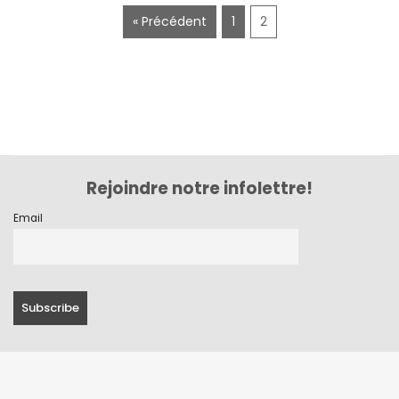
juillet 2020
« Précédent
1
2
juin 2020
mai 2020
mars 2020
février 2020
décembre 2019
Rejoindre notre infolettre!
novembre 2019
Email
octobre 2019
septembre 2019
juin 2019
mai 2019
avril 2019