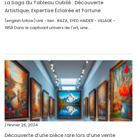
La Saga du Tableau Oublié : Découverte
janvier 2021
Artistique, Expertise Éclairée et Fortune
Inattendue
(english follow) Link - lien : RAZA, SYED HAIDER - VILLAGE -
décembre 2020
1958 Dans le captivant univers de l'art, une...
novembre 2020
octobre 2020
septembre 2020
juillet 2020
juin 2020
mai 2020
mars 2020
février 2020
décembre 2019
/ février 26, 2024
novembre 2019
Découverte d’une pièce rare lors d’une vente