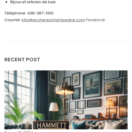
Bijoux et articles de luxe
mai 2024
Téléphone: 438-387-3100
avril 2024
Courriel:
info@enchereschampagne.com
Facebook
mars 2024
février 2024
janvier 2024
décembre 2023
RECENT POST
novembre 2023
octobre 2023
septembre 2023
août 2023
juillet 2023
juin 2023
mai 2023