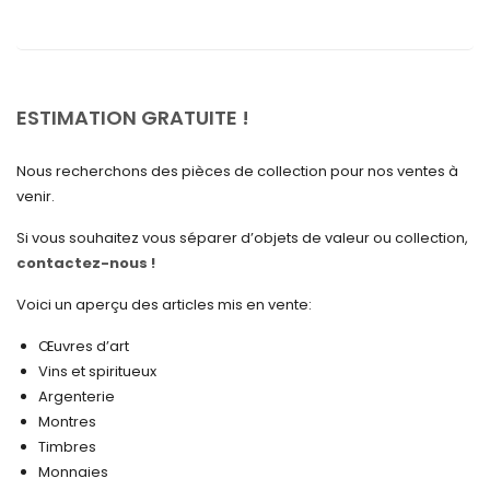
juillet 2025
mai 2025
avril 2025
ESTIMATION GRATUITE !
mars 2025
Nous recherchons des pièces de collection pour nos ventes à
février 2025
venir.
janvier 2025
Si vous souhaitez vous séparer d’objets de valeur ou collection,
contactez-nous !
décembre 2024
novembre 2024
Voici un aperçu des articles mis en vente:
octobre 2024
Œuvres d’art
Vins et spiritueux
septembre 2024
Argenterie
Montres
août 2024
Timbres
juin 2024
Monnaies