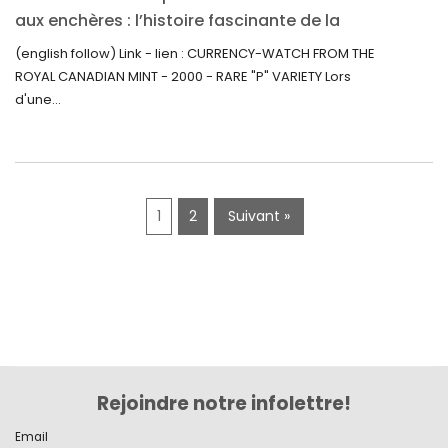
octobre 2019
aux enchères : l’histoire fascinante de la
Monnaie-Montre de la Monnaie Royale du
septembre 2019
(english follow) Link - lien : CURRENCY-WATCH FROM THE
Canada (2000) Rare Variété « P »
ROYAL CANADIAN MINT - 2000 - RARE "P" VARIETY Lors
juin 2019
d'une...
mai 2019
avril 2019
1
2
Suivant »
Rejoindre notre infolettre!
Email