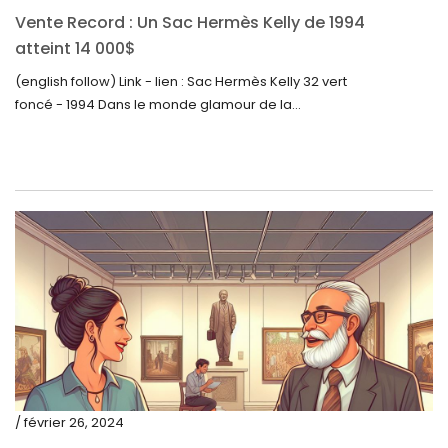
avril 2022
Vente Record : Un Sac Hermès Kelly de 1994
atteint 14 000$
mars 2022
(english follow) Link - lien : Sac Hermès Kelly 32 vert
février 2022
foncé - 1994 Dans le monde glamour de la...
décembre 2021
novembre 2021
septembre 2021
août 2021
juillet 2021
juin 2021
mai 2021
avril 2021
mars 2021
/ février 26, 2024
février 2021