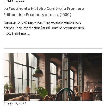
/ mars 12, 2024
avril 2023
La Fascinante Histoire Derrière la Première
Édition du « Faucon Maltais » (1930)
mars 2023
(english follow) Link - lien : The Maltese Falcon, 1ère
février 2023
édition, 1ère impression (1930) Dans le royaume des
janvier 2023
mots imprimés,...
décembre 2022
novembre 2022
octobre 2022
septembre 2022
août 2022
juillet 2022
juin 2022
mai 2022
/ mars 12, 2024