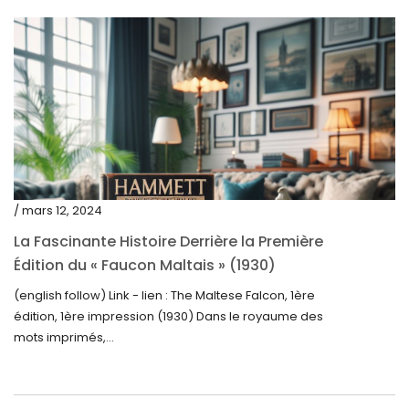
novembre 2023
octobre 2023
septembre 2023
août 2023
juillet 2023
juin 2023
mai 2023
/ mars 12, 2024
avril 2023
La Fascinante Histoire Derrière la Première
Édition du « Faucon Maltais » (1930)
mars 2023
(english follow) Link - lien : The Maltese Falcon, 1ère
février 2023
édition, 1ère impression (1930) Dans le royaume des
janvier 2023
mots imprimés,...
décembre 2022
novembre 2022