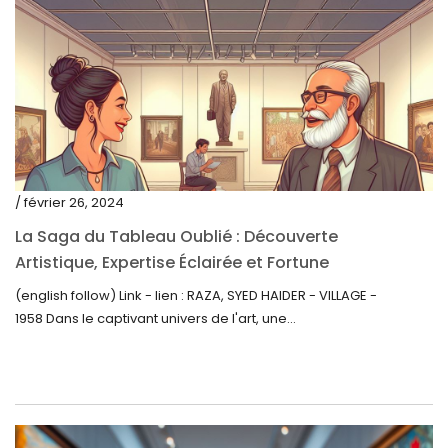
août 2021
juillet 2021
juin 2021
mai 2021
avril 2021
mars 2021
/ février 26, 2024
février 2021
La Saga du Tableau Oublié : Découverte
janvier 2021
Artistique, Expertise Éclairée et Fortune
Inattendue
(english follow) Link - lien : RAZA, SYED HAIDER - VILLAGE -
décembre 2020
1958 Dans le captivant univers de l'art, une...
novembre 2020
octobre 2020
septembre 2020
juillet 2020