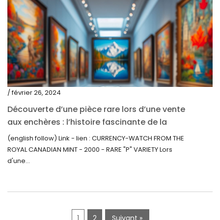
juin 2020
mai 2020
mars 2020
février 2020
décembre 2019
/ février 26, 2024
novembre 2019
Découverte d’une pièce rare lors d’une vente
octobre 2019
aux enchères : l’histoire fascinante de la
Monnaie-Montre de la Monnaie Royale du
septembre 2019
(english follow) Link - lien : CURRENCY-WATCH FROM THE
Canada (2000) Rare Variété « P »
ROYAL CANADIAN MINT - 2000 - RARE "P" VARIETY Lors
juin 2019
d'une...
mai 2019
avril 2019
1
2
Suivant »