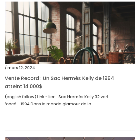
octobre 2022
septembre 2022
août 2022
juillet 2022
juin 2022
mai 2022
/ mars 12, 2024
avril 2022
Vente Record : Un Sac Hermès Kelly de 1994
atteint 14 000$
mars 2022
(english follow) Link - lien : Sac Hermès Kelly 32 vert
février 2022
foncé - 1994 Dans le monde glamour de la...
décembre 2021
novembre 2021
septembre 2021