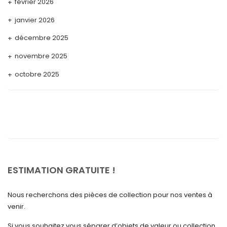
février 2026
janvier 2026
décembre 2025
novembre 2025
octobre 2025
septembre 2025
août 2025
juillet 2025
mai 2025
avril 2025
ESTIMATION GRATUITE !
mars 2025
Nous recherchons des pièces de collection pour nos ventes à
février 2025
venir.
janvier 2025
Si vous souhaitez vous séparer d’objets de valeur ou collection,