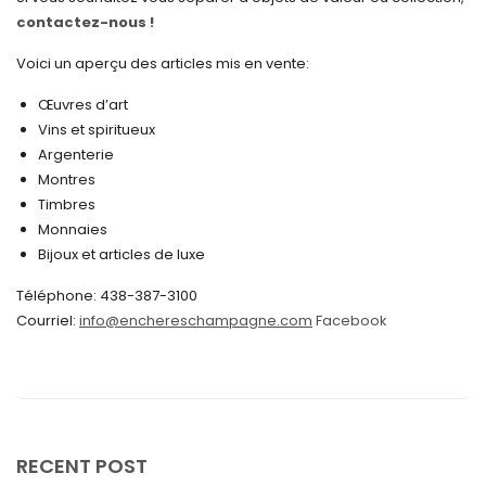
contactez-nous !
décembre 2024
novembre 2024
Voici un aperçu des articles mis en vente:
octobre 2024
Œuvres d’art
Vins et spiritueux
septembre 2024
Argenterie
Montres
août 2024
Timbres
juin 2024
Monnaies
Bijoux et articles de luxe
mai 2024
Téléphone: 438-387-3100
avril 2024
Courriel:
info@enchereschampagne.com
Facebook
mars 2024
février 2024
janvier 2024
décembre 2023
RECENT POST