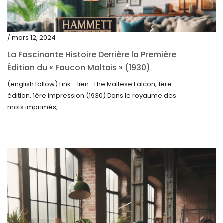
juin 2023
mai 2023
/ mars 12, 2024
avril 2023
La Fascinante Histoire Derrière la Première
Édition du « Faucon Maltais » (1930)
mars 2023
(english follow) Link - lien : The Maltese Falcon, 1ère
février 2023
édition, 1ère impression (1930) Dans le royaume des
janvier 2023
mots imprimés,...
décembre 2022
novembre 2022
octobre 2022
septembre 2022
août 2022
juillet 2022