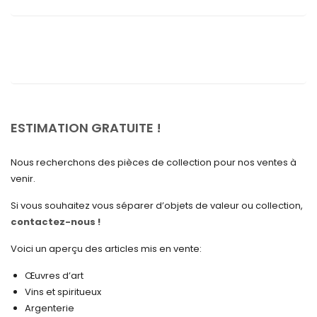
septembre 2025
août 2025
juillet 2025
mai 2025
avril 2025
ESTIMATION GRATUITE !
mars 2025
Nous recherchons des pièces de collection pour nos ventes à
février 2025
venir.
janvier 2025
Si vous souhaitez vous séparer d’objets de valeur ou collection,
contactez-nous !
décembre 2024
novembre 2024
Voici un aperçu des articles mis en vente:
octobre 2024
Œuvres d’art
Vins et spiritueux
septembre 2024
Argenterie