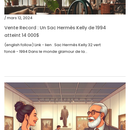
juin 2022
mai 2022
/ mars 12, 2024
avril 2022
Vente Record : Un Sac Hermès Kelly de 1994
atteint 14 000$
mars 2022
(english follow) Link - lien : Sac Hermès Kelly 32 vert
février 2022
foncé - 1994 Dans le monde glamour de la...
décembre 2021
novembre 2021
septembre 2021
août 2021
juillet 2021
juin 2021
mai 2021
avril 2021