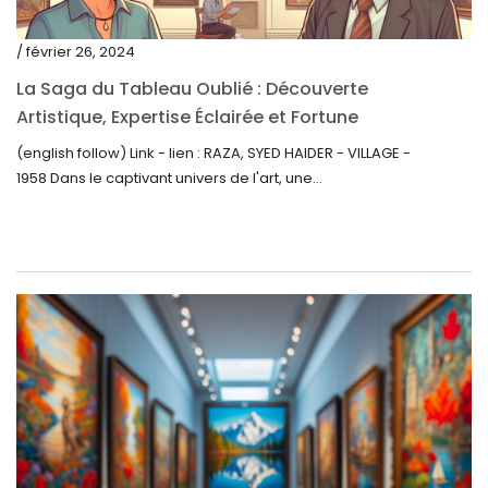
mars 2021
/ février 26, 2024
février 2021
La Saga du Tableau Oublié : Découverte
janvier 2021
Artistique, Expertise Éclairée et Fortune
Inattendue
(english follow) Link - lien : RAZA, SYED HAIDER - VILLAGE -
décembre 2020
1958 Dans le captivant univers de l'art, une...
novembre 2020
octobre 2020
septembre 2020
juillet 2020
juin 2020
mai 2020
mars 2020
février 2020