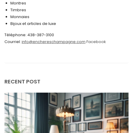
Montres
août 2024
Timbres
juin 2024
Monnaies
Bijoux et articles de luxe
mai 2024
Téléphone: 438-387-3100
avril 2024
Courriel:
info@enchereschampagne.com
Facebook
mars 2024
février 2024
janvier 2024
décembre 2023
RECENT POST
novembre 2023
octobre 2023
septembre 2023
août 2023
juillet 2023