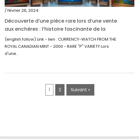
décembre 2019
/ février 26, 2024
novembre 2019
Découverte d’une pièce rare lors d’une vente
octobre 2019
aux enchères : l’histoire fascinante de la
Monnaie-Montre de la Monnaie Royale du
septembre 2019
(english follow) Link - lien : CURRENCY-WATCH FROM THE
Canada (2000) Rare Variété « P »
ROYAL CANADIAN MINT - 2000 - RARE "P" VARIETY Lors
juin 2019
d'une...
mai 2019
avril 2019
1
2
Suivant »