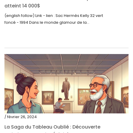
atteint 14 000$
mars 2022
(english follow) Link - lien : Sac Hermès Kelly 32 vert
février 2022
foncé - 1994 Dans le monde glamour de la...
décembre 2021
novembre 2021
septembre 2021
août 2021
juillet 2021
juin 2021
mai 2021
avril 2021
mars 2021
/ février 26, 2024
février 2021
La Saga du Tableau Oublié : Découverte