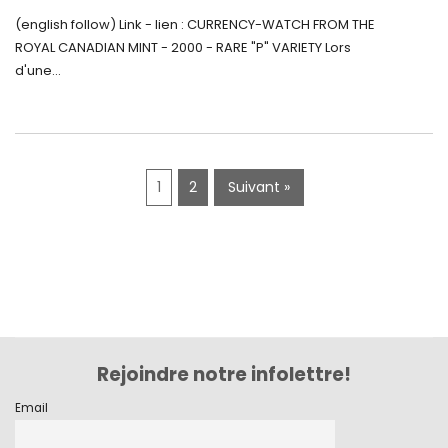
Monnaie-Montre de la Monnaie Royale du
septembre 2019
(english follow) Link - lien : CURRENCY-WATCH FROM THE
Canada (2000) Rare Variété « P »
ROYAL CANADIAN MINT - 2000 - RARE "P" VARIETY Lors
juin 2019
d'une...
mai 2019
avril 2019
1
2
Suivant »
Rejoindre notre infolettre!
Email