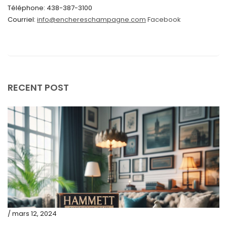
Téléphone: 438-387-3100
avril 2024
Courriel:
info@enchereschampagne.com
Facebook
mars 2024
février 2024
janvier 2024
décembre 2023
RECENT POST
novembre 2023
octobre 2023
septembre 2023
août 2023
juillet 2023
juin 2023
mai 2023
/ mars 12, 2024