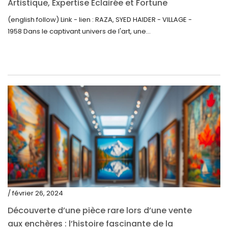
janvier 2021
Artistique, Expertise Éclairée et Fortune
Inattendue
(english follow) Link - lien : RAZA, SYED HAIDER - VILLAGE -
décembre 2020
1958 Dans le captivant univers de l'art, une...
novembre 2020
octobre 2020
septembre 2020
juillet 2020
juin 2020
mai 2020
mars 2020
février 2020
décembre 2019
/ février 26, 2024
novembre 2019
Découverte d’une pièce rare lors d’une vente
octobre 2019
aux enchères : l’histoire fascinante de la