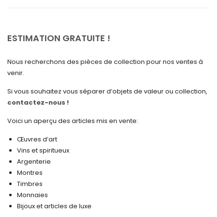
mai 2025
avril 2025
ESTIMATION GRATUITE !
mars 2025
Nous recherchons des pièces de collection pour nos ventes à
février 2025
venir.
janvier 2025
Si vous souhaitez vous séparer d’objets de valeur ou collection,
contactez-nous !
décembre 2024
novembre 2024
Voici un aperçu des articles mis en vente:
octobre 2024
Œuvres d’art
Vins et spiritueux
septembre 2024
Argenterie
Montres
août 2024
Timbres
juin 2024
Monnaies
Bijoux et articles de luxe
mai 2024