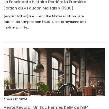
avril 2023
La Fascinante Histoire Derrière la Première
Édition du « Faucon Maltais » (1930)
mars 2023
(english follow) Link - lien : The Maltese Falcon, 1ère
février 2023
édition, 1ère impression (1930) Dans le royaume des
janvier 2023
mots imprimés,...
décembre 2022
novembre 2022
octobre 2022
septembre 2022
août 2022
juillet 2022
juin 2022
mai 2022
/ mars 12, 2024
avril 2022
Vente Record : Un Sac Hermès Kelly de 1994