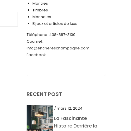
Montres
juin 2024
Timbres
Monnaies
mai 2024
Bijoux et articles de luxe
avril 2024
Téléphone: 438-387-3100
mars 2024
Courriel:
info@enchereschampagne.com
février 2024
Facebook
janvier 2024
décembre 2023
novembre 2023
octobre 2023
RECENT POST
septembre 2023
/ mars 12, 2024
août 2023
La Fascinante
juillet 2023
Histoire Derrière la