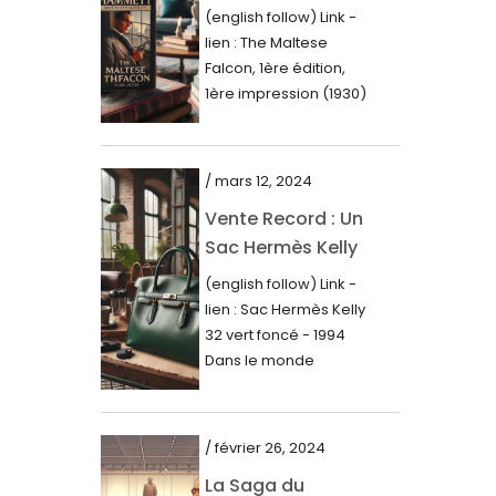
Première Édition
juin 2023
(english follow) Link -
du « Faucon
lien : The Maltese
mai 2023
Maltais » (1930)
Falcon, 1ère édition,
avril 2023
1ère impression (1930)
Dans le royaume des
mars 2023
mots imprimés,...
février 2023
/ mars 12, 2024
janvier 2023
Vente Record : Un
Sac Hermès Kelly
décembre 2022
de 1994 atteint 14
(english follow) Link -
novembre 2022
000$
lien : Sac Hermès Kelly
octobre 2022
32 vert foncé - 1994
Dans le monde
septembre 2022
glamour de la...
août 2022
juillet 2022
/ février 26, 2024
La Saga du
juin 2022