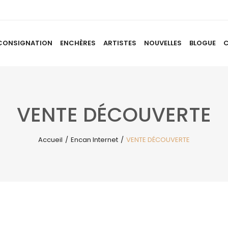
CONSIGNATION
ENCHÈRES
ARTISTES
NOUVELLES
BLOGUE
ACCUEIL
À PROPOS
CONSIGNATION
ENCHÈRES
AR
VENTE DÉCOUVERTE
Accueil
/
Encan Internet
/
VENTE DÉCOUVERTE