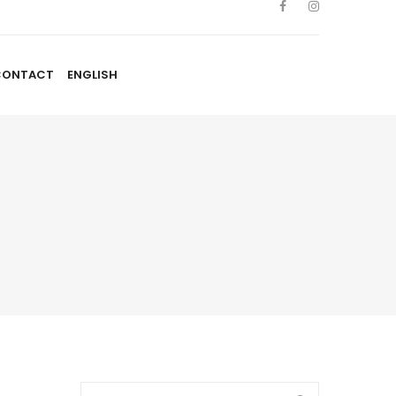
CONTACT
ENGLISH
TISTES
NOUVELLES
BLOGUE
CONTACT
ENGLISH