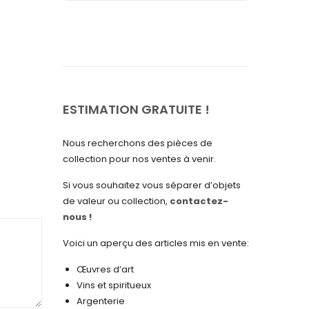
septembre 2025
août 2025
juillet 2025
mai 2025
avril 2025
ESTIMATION GRATUITE !
mars 2025
Nous recherchons des pièces de
février 2025
collection pour nos ventes à venir.
janvier 2025
Si vous souhaitez vous séparer d’objets
de valeur ou collection,
contactez-
décembre 2024
nous !
novembre 2024
Voici un aperçu des articles mis en vente:
octobre 2024
Œuvres d’art
septembre 2024
Vins et spiritueux
Argenterie
août 2024