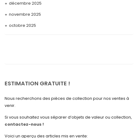
décembre 2025
novembre 2025
octobre 2025
septembre 2025
août 2025
juillet 2025
mai 2025
avril 2025
ESTIMATION GRATUITE !
mars 2025
Nous recherchons des pièces de collection pour nos ventes à
février 2025
venir.
janvier 2025
Si vous souhaitez vous séparer d’objets de valeur ou collection,
contactez-nous !
décembre 2024
novembre 2024
Voici un aperçu des articles mis en vente: