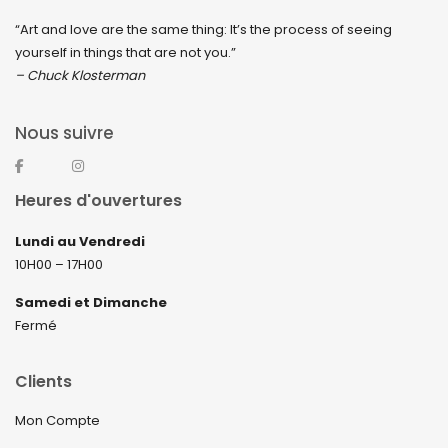
“Art and love are the same thing: It’s the process of seeing
août 2022
yourself in things that are not you.”
juillet 2022
– Chuck Klosterman
juin 2022
Nous suivre
mai 2022
avril 2022
Heures d'ouvertures
mars 2022
Lundi au Vendredi
février 2022
10H00 – 17H00
décembre 2021
Samedi et Dimanche
novembre 2021
Fermé
septembre 2021
Clients
août 2021
Mon Compte
juillet 2021