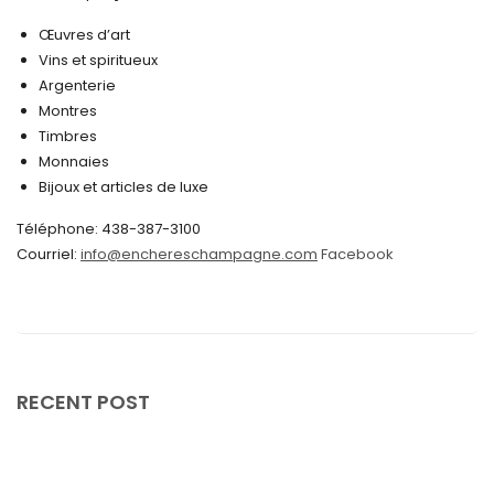
octobre 2024
Œuvres d’art
Vins et spiritueux
septembre 2024
Argenterie
Montres
août 2024
Timbres
juin 2024
Monnaies
Bijoux et articles de luxe
mai 2024
Téléphone: 438-387-3100
avril 2024
Courriel:
info@enchereschampagne.com
Facebook
mars 2024
février 2024
janvier 2024
décembre 2023
RECENT POST
novembre 2023
octobre 2023