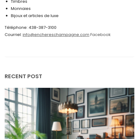
Timbres
juin 2024
Monnaies
Bijoux et articles de luxe
mai 2024
Téléphone: 438-387-3100
avril 2024
Courriel:
info@enchereschampagne.com
Facebook
mars 2024
février 2024
janvier 2024
décembre 2023
RECENT POST
novembre 2023
octobre 2023
septembre 2023
août 2023
juillet 2023