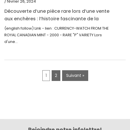
/ février 26, 2024
novembre 2019
Découverte d’une pièce rare lors d’une vente
octobre 2019
aux enchères : l’histoire fascinante de la
Monnaie-Montre de la Monnaie Royale du
septembre 2019
(english follow) Link - lien : CURRENCY-WATCH FROM THE
Canada (2000) Rare Variété « P »
ROYAL CANADIAN MINT - 2000 - RARE "P" VARIETY Lors
juin 2019
d'une...
mai 2019
avril 2019
1
2
Suivant »
Rejoindre notre infolettre!