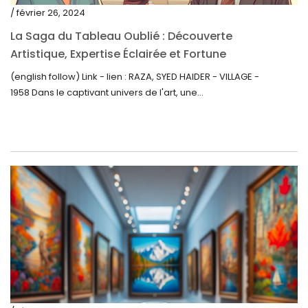
mars 2021
/ février 26, 2024
février 2021
La Saga du Tableau Oublié : Découverte
janvier 2021
Artistique, Expertise Éclairée et Fortune
Inattendue
(english follow) Link - lien : RAZA, SYED HAIDER - VILLAGE -
décembre 2020
1958 Dans le captivant univers de l'art, une...
novembre 2020
octobre 2020
septembre 2020
juillet 2020
juin 2020
mai 2020
mars 2020
février 2020
décembre 2019