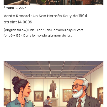
mai 2022
/ mars 12, 2024
avril 2022
Vente Record : Un Sac Hermès Kelly de 1994
atteint 14 000$
mars 2022
(english follow) Link - lien : Sac Hermès Kelly 32 vert
février 2022
foncé - 1994 Dans le monde glamour de la...
décembre 2021
novembre 2021
septembre 2021
août 2021
juillet 2021
juin 2021
mai 2021
avril 2021