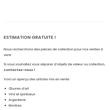
août 2025
juillet 2025
mai 2025
avril 2025
ESTIMATION GRATUITE !
mars 2025
Nous recherchons des pièces de collection pour nos ventes à
février 2025
venir.
janvier 2025
Si vous souhaitez vous séparer d’objets de valeur ou collection,
contactez-nous !
décembre 2024
novembre 2024
Voici un aperçu des articles mis en vente:
octobre 2024
Œuvres d’art
Vins et spiritueux
septembre 2024
Argenterie
Montres
août 2024