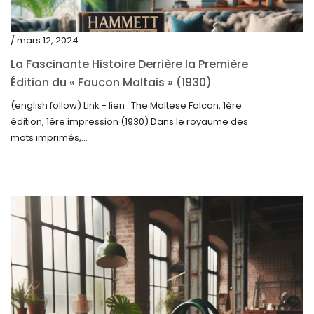
juin 2023
mai 2023
/ mars 12, 2024
avril 2023
La Fascinante Histoire Derrière la Première
Édition du « Faucon Maltais » (1930)
mars 2023
(english follow) Link - lien : The Maltese Falcon, 1ère
février 2023
édition, 1ère impression (1930) Dans le royaume des
janvier 2023
mots imprimés,...
décembre 2022
novembre 2022
octobre 2022
septembre 2022
août 2022
juillet 2022
juin 2022