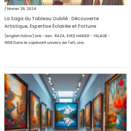
mars 2021
/ février 26, 2024
février 2021
La Saga du Tableau Oublié : Découverte
janvier 2021
Artistique, Expertise Éclairée et Fortune
Inattendue
(english follow) Link - lien : RAZA, SYED HAIDER - VILLAGE -
décembre 2020
1958 Dans le captivant univers de l'art, une...
novembre 2020
octobre 2020
septembre 2020
juillet 2020
juin 2020
mai 2020
mars 2020
février 2020
décembre 2019