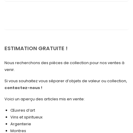
septembre 2025
août 2025
juillet 2025
mai 2025
avril 2025
ESTIMATION GRATUITE !
mars 2025
Nous recherchons des pièces de collection pour nos ventes à
février 2025
venir.
janvier 2025
Si vous souhaitez vous séparer d’objets de valeur ou collection,
contactez-nous !
décembre 2024
novembre 2024
Voici un aperçu des articles mis en vente:
octobre 2024
Œuvres d’art
Vins et spiritueux
septembre 2024
Argenterie
Montres
août 2024