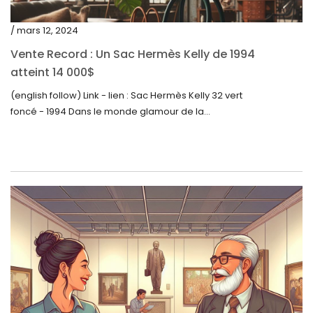
mai 2022
/ mars 12, 2024
avril 2022
Vente Record : Un Sac Hermès Kelly de 1994
atteint 14 000$
mars 2022
(english follow) Link - lien : Sac Hermès Kelly 32 vert
février 2022
foncé - 1994 Dans le monde glamour de la...
décembre 2021
novembre 2021
septembre 2021
août 2021
juillet 2021
juin 2021
mai 2021
avril 2021