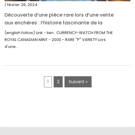
/ février 26, 2024
novembre 2019
Découverte d’une pièce rare lors d’une vente
octobre 2019
aux enchères : l’histoire fascinante de la
Monnaie-Montre de la Monnaie Royale du
septembre 2019
(english follow) Link - lien : CURRENCY-WATCH FROM THE
Canada (2000) Rare Variété « P »
ROYAL CANADIAN MINT - 2000 - RARE "P" VARIETY Lors
juin 2019
d'une...
mai 2019
avril 2019
1
2
Suivant »