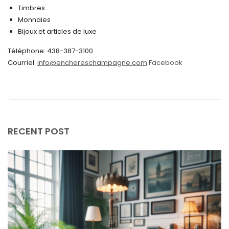
Timbres
juin 2024
Monnaies
Bijoux et articles de luxe
mai 2024
Téléphone: 438-387-3100
avril 2024
Courriel:
info@enchereschampagne.com
Facebook
mars 2024
février 2024
janvier 2024
décembre 2023
RECENT POST
novembre 2023
octobre 2023
septembre 2023
août 2023
juillet 2023