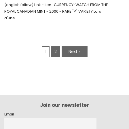
Monnaie-Montre de la Monnaie Royale du
(english follow) Link - lien : CURRENCY-WATCH FROM THE
Canada (2000) Rare Variété “P”
ROYAL CANADIAN MINT - 2000 - RARE "P" VARIETY Lors
d'une...
1
2
Next »
Join our newsletter
Email