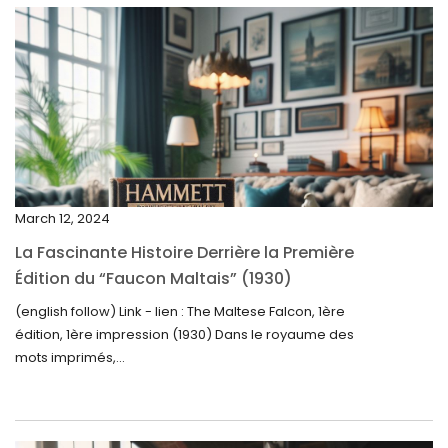
May 2025
April 2025
March 2025
February 2025
January 2025
December 2024
March 12, 2024
November 2024
La Fascinante Histoire Derrière la Première
October 2024
Édition du “Faucon Maltais” (1930)
September 2024
(english follow) Link - lien : The Maltese Falcon, 1ère
édition, 1ère impression (1930) Dans le royaume des
August 2024
mots imprimés,...
June 2024
May 2024