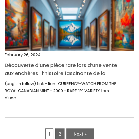
March 2022
February 2022
December 2021
November 2021
September 2021
February 26, 2024
August 2021
Découverte d’une pièce rare lors d’une vente
July 2021
aux enchères : l’histoire fascinante de la
June 2021
Monnaie-Montre de la Monnaie Royale du
(english follow) Link - lien : CURRENCY-WATCH FROM THE
Canada (2000) Rare Variété “P”
ROYAL CANADIAN MINT - 2000 - RARE "P" VARIETY Lors
May 2021
d'une...
April 2021
March 2021
February 2021
1
2
Next »
January 2021