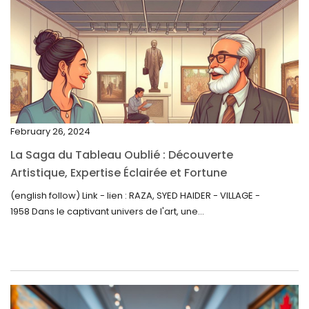
March 2023
February 2023
January 2023
December 2022
November 2022
February 26, 2024
October 2022
La Saga du Tableau Oublié : Découverte
September 2022
Artistique, Expertise Éclairée et Fortune
Inattendue
August 2022
(english follow) Link - lien : RAZA, SYED HAIDER - VILLAGE -
1958 Dans le captivant univers de l'art, une...
July 2022
June 2022
May 2022
April 2022