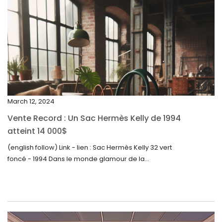
April 2024
March 2024
February 2024
January 2024
December 2023
November 2023
March 12, 2024
October 2023
Vente Record : Un Sac Hermès Kelly de 1994
September 2023
atteint 14 000$
August 2023
(english follow) Link - lien : Sac Hermès Kelly 32 vert
foncé - 1994 Dans le monde glamour de la...
July 2023
June 2023
May 2023
April 2023