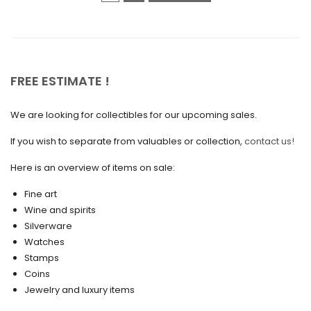
December 2020
November 2020
October 2020
FREE ESTIMATE !
September 2020
We are looking for collectibles for our upcoming sales.
July 2020
If you wish to separate from valuables or collection,
contact us!
June 2020
May 2020
Here is an overview of items on sale:
March 2020
Fine art
Wine and spirits
February 2020
Silverware
Watches
December 2019
Stamps
November 2019
Coins
Jewelry and luxury items
October 2019