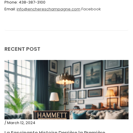
Phone: 438-387-3100
September 2019
Email:
info@enchereschampagne.com
Facebook
June 2019
May 2019
April 2019
RECENT POST
/ March 12, 2024
La Fascinante Histoire Derrière la Première